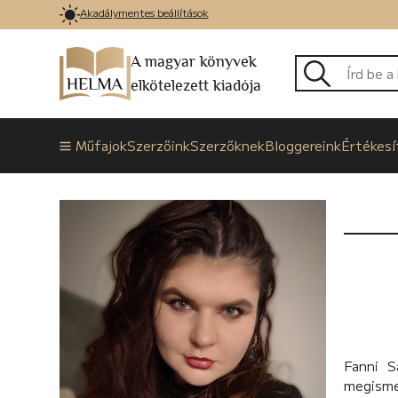
Akadálymentes beállítások
A magyar könyvek
elkötelezett kiadója
Műfajok
Szerzőink
Szerzőknek
Bloggereink
Értékesí
Fanni S
megisme