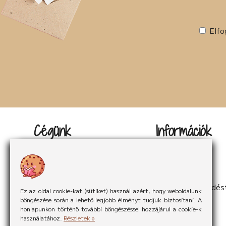
Elfo
Cégünk
Információk
Kapcsolat
Impresszum
Rólunk
Adatvédelem
Rólunk mondták
Sütikezelés
Hírek
ÁSzF
Partnereink
Elállás a szerződés
Ez az oldal cookie-kat (sütiket) használ azért, hogy weboldalunk
böngészése során a lehető legjobb élményt tudjuk biztosítani. A
honlapunkon történő további böngészéssel hozzájárul a cookie-k
használatához.
Részletek »