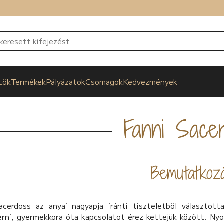
tők
Termékek
Pályázatok
Csomagok
Kedvezmények
Fanni Sacer
Bemutatkoz
acerdoss az anyai nagyapja iránti tiszteletből választot
rni, gyermekkora óta kapcsolatot érez kettejük között. Ny