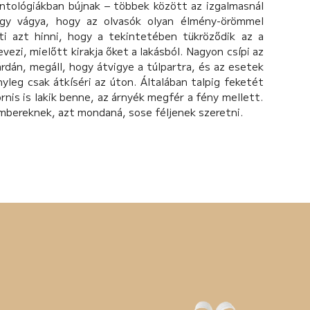
ntológiákban bújnak – többek között az izgalmasnál
agy vágya, hogy az olvasók olyan élmény-örömmel
i azt hinni, hogy a tekintetében tükröződik az a
vezi, mielőtt kirakja őket a lakásból. Nagyon csípi az
járdán, megáll, hogy átvigye a túlpartra, és az esetek
yleg csak átkíséri az úton. Általában talpig feketét
rnis is lakik benne, az árnyék megfér a fény mellett.
embereknek, azt mondaná, sose féljenek szeretni.