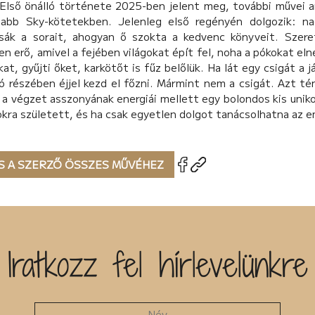
 Első önálló története 2025-ben jelent meg, további művei a
sabb Sky-kötetekben. Jelenleg első regényén dolgozik: n
sák a sorait, ahogyan ő szokta a kedvenc könyveit. Szeret
en erő, amivel a fejében világokat épít fel, noha a pókokat elne
at, gyűjti őket, karkötőt is fűz belőlük. Ha lát egy csigát a 
 részében éjjel kezd el főzni. Mármint nem a csigát. Azt tén
 a végzet asszonyának energiái mellett egy bolondos kis uniko
kra született, és ha csak egyetlen dolgot tanácsolhatna az 
S A SZERZŐ ÖSSZES MŰVÉHEZ
Iratkozz fel hírlevelünkre