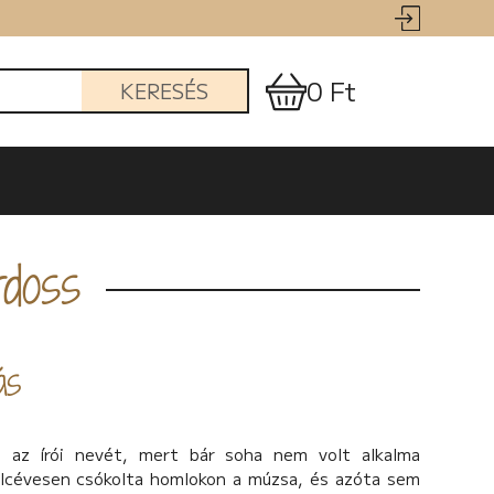
0 Ft
KERESÉS
doss
ás
ta az írói nevét, mert bár soha nem volt alkalma
olcévesen csókolta homlokon a múzsa, és azóta sem