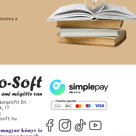
ámomra a
nprofit Bt. -
k, IT
k
osoft.hu