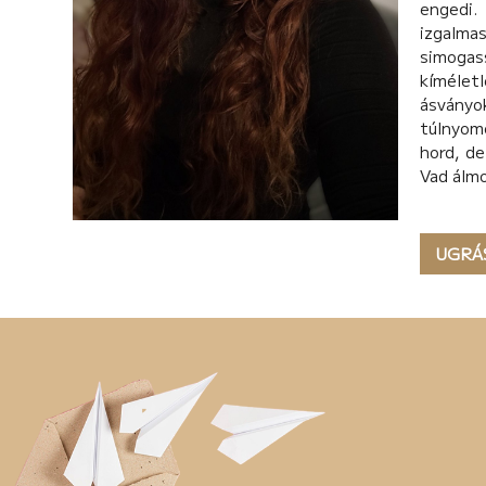
engedi.
izgalma
simogas
kíméletl
ásványok
túlnyomó
hord, de
Vad álmo
UGRÁ