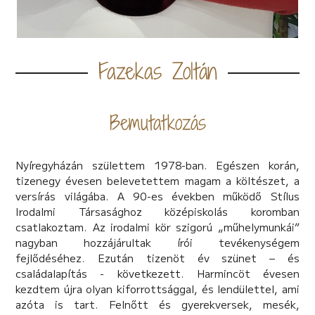
Fazekas Zoltán
Bemutatkozás
Nyíregyházán születtem 1978-ban. Egészen korán,
tizenegy évesen belevetettem magam a költészet, a
versírás világába. A 90-es években működő Stílus
Irodalmi Társasághoz középiskolás koromban
csatlakoztam. Az irodalmi kör szigorú „műhelymunkái”
nagyban hozzájárultak írói tevékenységem
fejlődéséhez. Ezután tizenöt év szünet – és
családalapítás - következett. Harmincöt évesen
kezdtem újra olyan kiforrottsággal, és lendülettel, ami
azóta is tart. Felnőtt és gyerekversek, mesék,