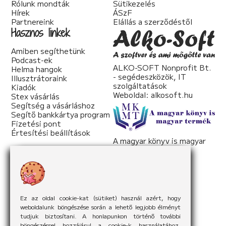
Rólunk mondták
Sütikezelés
Hírek
ÁSzF
Partnereink
Elállás a szerződéstől
Hasznos linkek
Amiben segíthetünk
Podcast-ek
ALKO-SOFT Nonprofit Bt.
Helma hangok
- segédeszközök, IT
Illusztrátoraink
szolgáltatások
Kiadók
Weboldal:
alkosoft.hu
Stex vásárlás
Segítség a vásárláshoz
Segítő bankkártya program
Fizetési pont
Értesítési beállítások
A magyar könyv is magyar
termék
Weboldal:
mkmt.hu
Ez az oldal cookie-kat (sütiket) használ azért, hogy
weboldalunk böngészése során a lehető legjobb élményt
tudjuk biztosítani. A honlapunkon történő további
böngészéssel hozzájárul a cookie-k használatához.