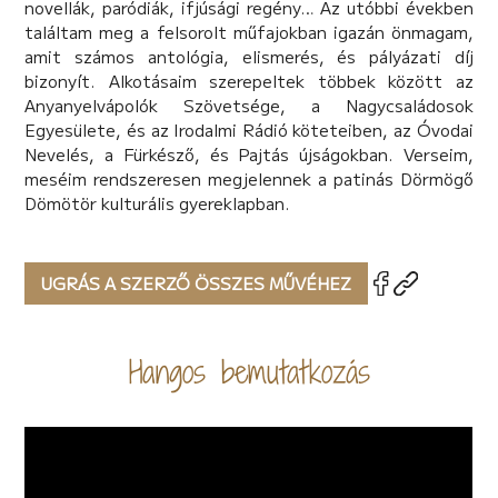
novellák, paródiák, ifjúsági regény… Az utóbbi években
találtam meg a felsorolt műfajokban igazán önmagam,
amit számos antológia, elismerés, és pályázati díj
bizonyít. Alkotásaim szerepeltek többek között az
Anyanyelvápolók Szövetsége, a Nagycsaládosok
Egyesülete, és az Irodalmi Rádió köteteiben, az Óvodai
Nevelés, a Fürkésző, és Pajtás újságokban. Verseim,
meséim rendszeresen megjelennek a patinás Dörmögő
Dömötör kulturális gyereklapban.
UGRÁS A SZERZŐ ÖSSZES MŰVÉHEZ
Hangos bemutatkozás