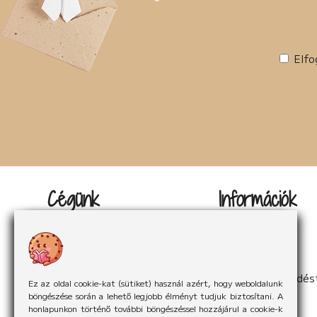
Elfo
Cégünk
Információk
Kapcsolat
Impresszum
Rólunk
Adatvédelem
Rólunk mondták
Sütikezelés
Hírek
ÁSzF
Partnereink
Elállás a szerződés
Ez az oldal cookie-kat (sütiket) használ azért, hogy weboldalunk
böngészése során a lehető legjobb élményt tudjuk biztosítani. A
honlapunkon történő további böngészéssel hozzájárul a cookie-k