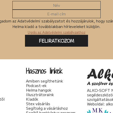
gadom az Adatvédelmi szabályzatot és hozzájárulok, hogy sz
Helma kiadó a továbbiakban hírleveleket küldjön.
Ugrás az Adatvédelmi szabályzathoz
FELIRATKOZOM
Hasznos linkek
Amiben segíthetünk
Podcast-ek
Helma hangok
ALKO-SOFT No
Illusztrátoraink
segédeszközö
től
Kiadók
szolgáltatáso
Stex vásárlás
Weboldal:
alk
Segítség a vásárláshoz
Segítő bankkártya program