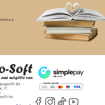
ámomra a
nprofit Bt. -
k, IT
k
osoft.hu