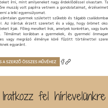
teket írni, mint amilyeneket nagy érdeklődéssel olvastam. T
időre muszáj volt papírra vetnem a gondolataimat, érzéseim
erni a lelki egyensúlyomat.
számtalan gyermek született szűkebb és tágabb családomban
l. Az irántuk érzett szeretet és a vágy, hogy örömet oko
eket írjak. Főleg meséket írok, amelyek konkrétan, vagy burko
s. Témáimat korábban a gyermekek, és gyermeki önmagam
ges vagy megrázó élménye köré fűzött történettel szer
eknek egyaránt.
S A SZERZŐ ÖSSZES MŰVÉHEZ
Iratkozz fel hírlevelünkre