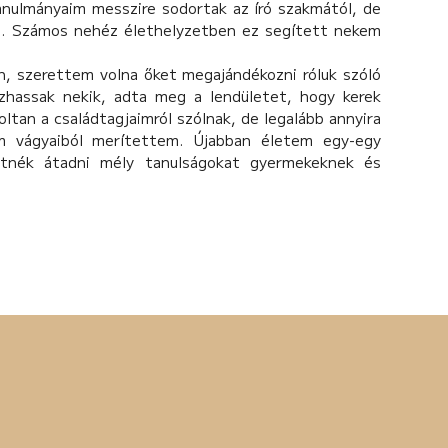
anulmányaim messzire sodortak az író szakmától, de
et. Számos nehéz élethelyzetben ez segített nekem
, szerettem volna őket megajándékozni róluk szóló
zhassak nekik, adta meg a lendületet, hogy kerek
ltan a családtagjaimról szólnak, de legalább annyira
 vágyaiból merítettem. Újabban életem egy-egy
etnék átadni mély tanulságokat gyermekeknek és