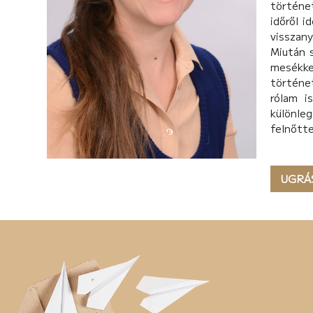
történe
időről 
visszany
Miután 
mesékke
történet
rólam i
különle
felnőtt
UGRÁ