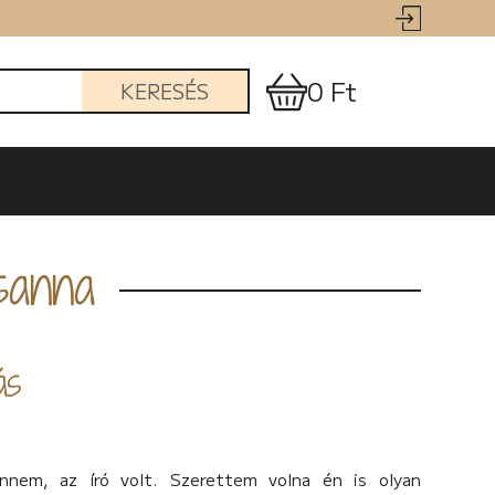
0 Ft
KERESÉS
sanna
ás
nnem, az író volt. Szerettem volna én is olyan