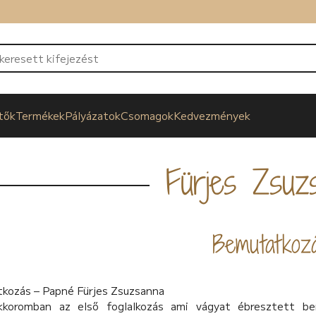
tők
Termékek
Pályázatok
Csomagok
Kedvezmények
Fürjes Zsuz
Bemutatkoz
kozás – Papné Fürjes Zsuzsanna
koromban az első foglalkozás ami vágyat ébresztett be