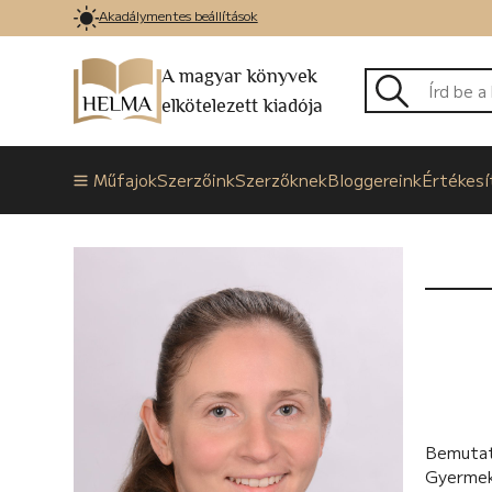
Akadálymentes beállítások
A magyar könyvek
elkötelezett kiadója
Műfajok
Szerzőink
Szerzőknek
Bloggereink
Értékesí
Bemutat
Gyermek