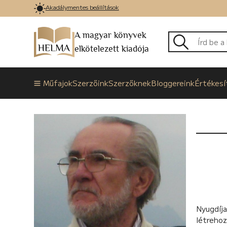
Akadálymentes beállítások
A magyar könyvek
elkötelezett kiadója
Műfajok
Szerzőink
Szerzőknek
Bloggereink
Értékesí
Nyugdíj
létrehoz