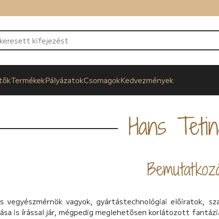
tők
Termékek
Pályázatok
Csomagok
Kedvezmények
Hans Teti
Bemutatkoz
as vegyészmérnök vagyok, gyártástechnológiai előiratok, sz
ása is írással jár, mégpedig meglehetősen korlátozott fantáz