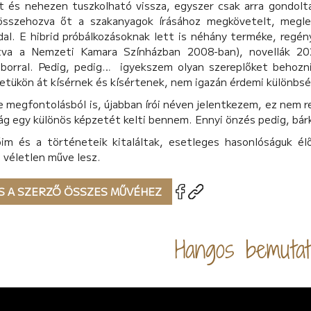
t és nehezen tuszkolható vissza, egyszer csak arra gondolta
összehozva őt a szakanyagok írásához megkövetelt, megl
dal. E hibrid próbálkozásoknak lett is néhány terméke, reg
va a Nemzeti Kamara Színházban 2008-ban), novellák 20
áborral. Pedig, pedig… igyekszem olyan szereplőket behozn
etükön át kísérnek és kísértenek, nem igazán érdemi különbsé
 megfontolásból is, újabban írói néven jelentkezem, ez nem re
g egy különös képzetét kelti bennem. Ennyi önzés pedig, bár
őim és a történeteik kitaláltak, esetleges hasonlóságuk él
 véletlen műve lesz.
S A SZERZŐ ÖSSZES MŰVÉHEZ
Hangos bemutat