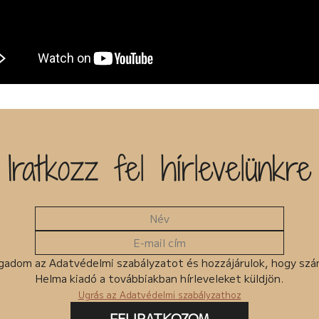
Iratkozz fel hírlevelünkre
gadom az Adatvédelmi szabályzatot és hozzájárulok, hogy sz
Helma kiadó a továbbiakban hírleveleket küldjön.
Ugrás az Adatvédelmi szabályzathoz
FELIRATKOZOM