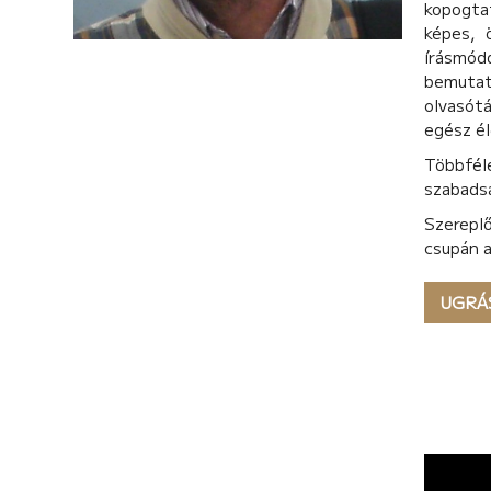
kopogta
képes, 
írásmód
bemutat
olvasót
egész él
Többféle
szabadsá
Szerepl
csupán a
UGRÁ