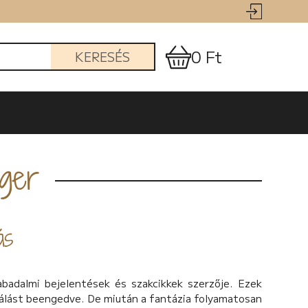
0 Ft
KERESÉS
nger
ás
abadalmi bejelentések és szakcikkek szerzője. Ezek
iálást beengedve. De miután a fantázia folyamatosan