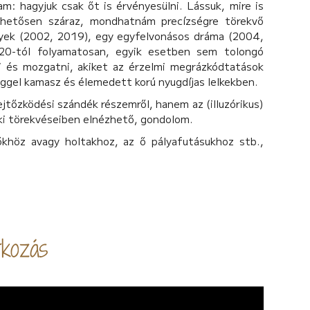
m: hagyjuk csak őt is érvényesülni. Lássuk, mire is
ehetősen száraz, mondhatnám precízségre törekvő
ények (2002, 2019), egy egyfelvonásos dráma (2004,
20-tól folyamatosan, egyik esetben sem tolongó
i és mozgatni, akiket az érzelmi megrázkódtatások
ggel kamasz és élemedett korú nyugdíjas lelkekben.
jtőzködési szándék részemről, hanem az (illuzórikus)
ki törekvéseiben elnézhető, gondolom.
őkhöz avagy holtakhoz, az ő pályafutásukhoz stb.,
kozás