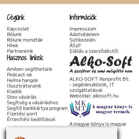
Cégünk
Információk
Kapcsolat
Impresszum
Rólunk
Adatvédelem
Rólunk mondták
Sütikezelés
Hírek
ÁSzF
Partnereink
Elállás a szerződéstől
Hasznos linkek
Amiben segíthetünk
Podcast-ek
ALKO-SOFT Nonprofit Bt.
Helma hangok
- segédeszközök, IT
Illusztrátoraink
szolgáltatások
Kiadók
Weboldal:
alkosoft.hu
Stex vásárlás
Segítség a vásárláshoz
Segítő bankkártya program
Fizetési pont
Értesítési beállítások
A magyar könyv is magyar
termék
Weboldal:
mkmt.hu