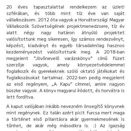
20 éves tapasztalattal rendelkezem az üzleti
szférában, és több mint tíz éve van saját
vállalkozásom. 2012 óta vagyok a Horvátországi Magyar
Vállalkozók Szövetségének projektmenedzsere, tíz év
alatt négy nagy határon átnyúló projektet
valósítottunk meg sikeresen, így számos rendezvényt,
képzést, kiadványt és egyéb társadalmilag hasznos
kezdeményezést valósítottunk meg. A 2018-ban
megjelent "Jövőnevelő varázskönyv" című füzet
szerzője vagyok, amely környezetvédelemmel
foglalkozik és gyerekeknek szóló oktató játékokat és
foglalkozásokat tartalmaz. 2022-ben pedig megjelent
az első regényem, „A Kapu” címmel, amire nagyon
büszke vagyok. A könyv magyarul íródott, és horvátra is
lett fordítva.
A kaput valójában inkább nevezném önsegítő könyvnek
mint regénynek. Ez talán azért picit furcsa mert maga
a történet első pillantásra akár gyermekmesének is
tűnhet, de akár még másodikra is. :) Az igazság