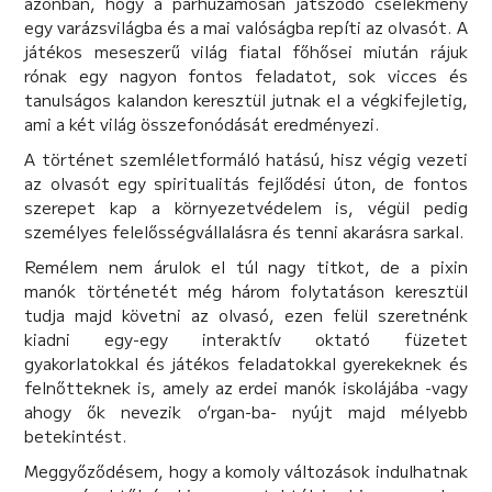
azonban, hogy a párhuzamosan játszódó cselekmény
egy varázsvilágba és a mai valóságba repíti az olvasót. A
játékos meseszerű világ fiatal főhősei miután rájuk
rónak egy nagyon fontos feladatot, sok vicces és
tanulságos kalandon keresztül jutnak el a végkifejletig,
ami a két világ összefonódását eredményezi.
A történet szemléletformáló hatású, hisz végig vezeti
az olvasót egy spiritualitás fejlődési úton, de fontos
szerepet kap a környezetvédelem is, végül pedig
személyes felelősségvállalásra és tenni akarásra sarkal.
Remélem nem árulok el túl nagy titkot, de a pixin
manók történetét még három folytatáson keresztül
tudja majd követni az olvasó, ezen felül szeretnénk
kiadni egy-egy interaktív oktató füzetet
gyakorlatokkal és játékos feladatokkal gyerekeknek és
felnőtteknek is, amely az erdei manók iskolájába -vagy
ahogy ők nevezik o’rgan-ba- nyújt majd mélyebb
betekintést.
Meggyőződésem, hogy a komoly változások indulhatnak