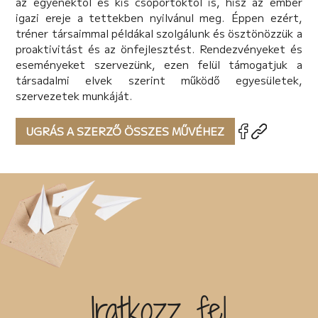
az egyénektől és kis csoportoktól is, hisz az ember
igazi ereje a tettekben nyilvánul meg. Éppen ezért,
tréner társaimmal példákal szolgálunk és ösztönözzük a
proaktivitást és az önfejlesztést. Rendezvényeket és
eseményeket szervezünk, ezen felül támogatjuk a
társadalmi elvek szerint működő egyesületek,
szervezetek munkáját.
UGRÁS A SZERZŐ ÖSSZES MŰVÉHEZ
Iratkozz fel