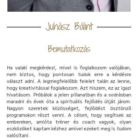
Juhász Bálint
Bemutatkozás
Ha valaki megkérdezi, mivel is foglalkozom valójában,
nem biztos, hogy pontosan tudok erre a kérdésre
választ adni. A legmegfelelőbb felelet talán az lenne,
hogy kreativitással foglalkozom. Azt hiszem, ez az igazi
hivatásom. Próbálok a jelen pillanatban és a sodrásban
maradni és évek óta a spirituális fejlődés útját járom.
Nagyon szeretek közösséget, fejlődést ösztönző
programokon részt venni. A célom, hogy segítsek az
embereken, amióta tréner és coach vagyok, olyan
eszközöket kaptam kézhez amivel ezeket meg is tudom
valósítani.