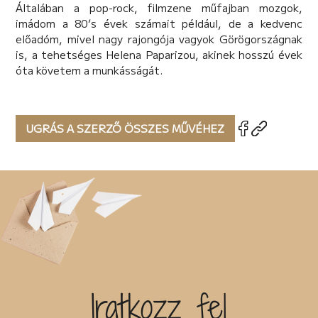
Általában a pop-rock, filmzene műfajban mozgok,
imádom a 80’s évek számait például, de a kedvenc
előadóm, mivel nagy rajongója vagyok Görögországnak
is, a tehetséges Helena Paparizou, akinek hosszú évek
óta követem a munkásságát.
UGRÁS A SZERZŐ ÖSSZES MŰVÉHEZ
Iratkozz fel