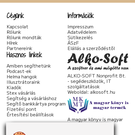
Cégünk
Információk
Kapcsolat
Impresszum
Rólunk
Adatvédelem
Rólunk mondták
Sütikezelés
Hírek
ÁSzF
Partnereink
Elállás a szerződéstől
Hasznos linkek
Amiben segíthetünk
Podcast-ek
ALKO-SOFT Nonprofit Bt.
Helma hangok
- segédeszközök, IT
Illusztrátoraink
szolgáltatások
Kiadók
Weboldal:
alkosoft.hu
Stex vásárlás
Segítség a vásárláshoz
Segítő bankkártya program
Fizetési pont
Értesítési beállítások
A magyar könyv is magyar
termék
Weboldal:
mkmt.hu