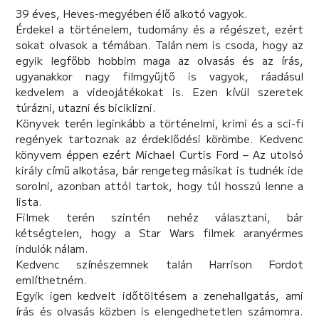
39 éves, Heves-megyében élő alkotó vagyok.
Érdekel a történelem, tudomány és a régészet, ezért
sokat olvasok a témában. Talán nem is csoda, hogy az
egyik legfőbb hobbim maga az olvasás és az írás,
ugyanakkor nagy filmgyűjtő is vagyok, ráadásul
kedvelem a videojátékokat is. Ezen kívül szeretek
túrázni, utazni és biciklizni.
Könyvek terén leginkább a történelmi, krimi és a sci-fi
regények tartoznak az érdeklődési körömbe. Kedvenc
könyvem éppen ezért Michael Curtis Ford – Az utolsó
király című alkotása, bár rengeteg másikat is tudnék ide
sorolni, azonban attól tartok, hogy túl hosszú lenne a
lista.
Filmek terén szintén nehéz választani, bár
kétségtelen, hogy a Star Wars filmek aranyérmes
indulók nálam.
Kedvenc színészemnek talán Harrison Fordot
említhetném.
Egyik igen kedvelt időtöltésem a zenehallgatás, ami
írás és olvasás közben is elengedhetetlen számomra.