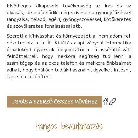
Elsődleges kikapcsoló tevékenység az írás és az
olvasás, de elbíbelődik még szívesen a gyöngyfűzéssel
(angyalka, télapó, egér), gyöngyszövéssel, kötőkeretes
és szövőkeretes fonalazással stb.
Szereti a kihívásokat és környezetét a nem adom fel
nézetre biztatja. A Ki-látás alapítványnál informatika
óraadóként igyekszik megmutatni a látássérülté vált
felnőtteknek, hogy mekkora segítség tud lenni a
számítógép és az okos telefon és mekkora önbizalmat
adhat, hogy önállóan tudják használni, ügyeiket intézni,
kapcsolatot építeni.
UGRÁS A SZERZŐ ÖSSZES MŰVÉHEZ
Hangos bemutatkozás