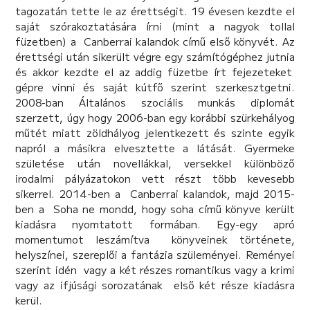
tagozatán tette le az érettségit. 19 évesen kezdte el
saját szórakoztatására írni (mint a nagyok tollal
füzetben) a Canberrai kalandok című első könyvét. Az
érettségi után sikerült végre egy számítógéphez jutnia
és akkor kezdte el az addig füzetbe írt fejezeteket
gépre vinni és saját kútfő szerint szerkesztgetni.
2008-ban Általános szociális munkás diplomát
szerzett, úgy hogy 2006-ban egy korábbi szürkehályog
műtét miatt zöldhályog jelentkezett és szinte egyik
napról a másikra elvesztette a látását. Gyermeke
születése után novellákkal, versekkel különböző
irodalmi pályázatokon vett részt több kevesebb
sikerrel. 2014-ben a Canberrai kalandok, majd 2015-
ben a Soha ne mondd, hogy soha című könyve került
kiadásra nyomtatott formában. Egy-egy apró
momentumot leszámítva könyveinek története,
helyszínei, szereplői a fantázia szüleményei. Reményei
szerint idén vagy a két részes romantikus vagy a krimi
vagy az ifjúsági sorozatának első két része kiadásra
kerül.