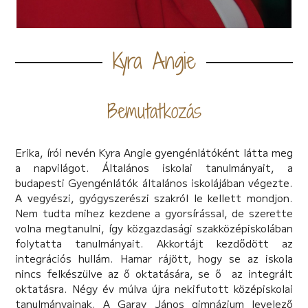
Kyra Angie
Bemutatkozás
Erika, írói nevén Kyra Angie gyengénlátóként látta meg
a napvilágot. Általános iskolai tanulmányait, a
budapesti Gyengénlátók általános iskolájában végezte.
A vegyészi, gyógyszerészi szakról le kellett mondjon.
Nem tudta mihez kezdene a gyorsírással, de szerette
volna megtanulni, így közgazdasági szakközépiskolában
folytatta tanulmányait. Akkortájt kezdődött az
integrációs hullám. Hamar rájött, hogy se az iskola
nincs felkészülve az ő oktatására, se ő az integrált
oktatásra. Négy év múlva újra nekifutott középiskolai
tanulmányainak. A Garay János gimnázium levelező