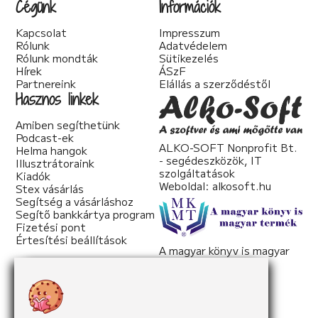
Cégünk
Információk
Kapcsolat
Impresszum
Rólunk
Adatvédelem
Rólunk mondták
Sütikezelés
Hírek
ÁSzF
Partnereink
Elállás a szerződéstől
Hasznos linkek
Amiben segíthetünk
Podcast-ek
ALKO-SOFT Nonprofit Bt.
Helma hangok
- segédeszközök, IT
Illusztrátoraink
szolgáltatások
Kiadók
Weboldal:
alkosoft.hu
Stex vásárlás
Segítség a vásárláshoz
Segítő bankkártya program
Fizetési pont
Értesítési beállítások
A magyar könyv is magyar
termék
Weboldal:
mkmt.hu