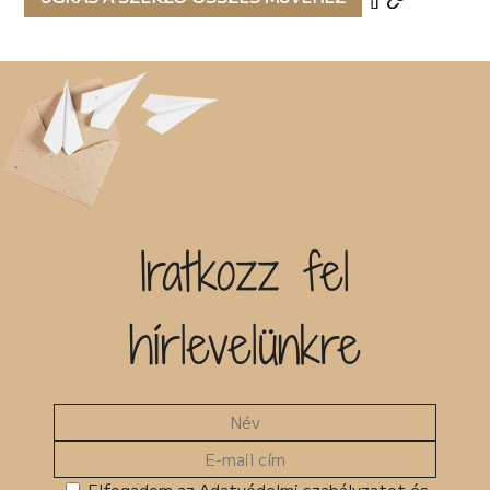
Iratkozz fel
hírlevelünkre
Elfogadom az Adatvédelmi szabályzatot és