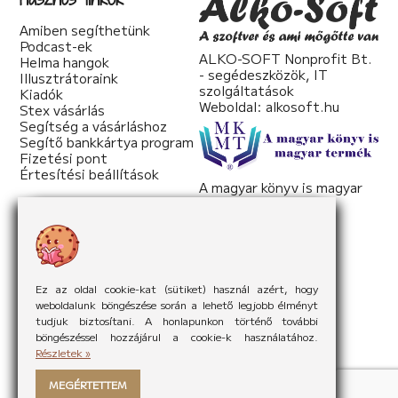
Amiben segíthetünk
Podcast-ek
ALKO-SOFT Nonprofit Bt.
Helma hangok
- segédeszközök, IT
Illusztrátoraink
szolgáltatások
Kiadók
Weboldal:
alkosoft.hu
Stex vásárlás
Segítség a vásárláshoz
Segítő bankkártya program
Fizetési pont
Értesítési beállítások
A magyar könyv is magyar
termék
Weboldal:
mkmt.hu
Ez az oldal cookie-kat (sütiket) használ azért, hogy
weboldalunk böngészése során a lehető legjobb élményt
tudjuk biztosítani. A honlapunkon történő további
böngészéssel hozzájárul a cookie-k használatához.
Részletek »
MEGÉRTETTEM