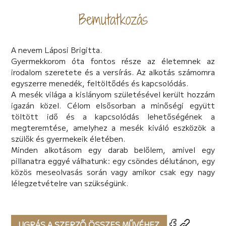
Bemutatkozás
A nevem Láposi Brigitta.
Gyermekkorom óta fontos része az életemnek az
irodalom szeretete és a versírás. Az alkotás számomra
egyszerre menedék, feltöltődés és kapcsolódás.
A mesék világa a kislányom születésével került hozzám
igazán közel. Célom elsősorban a minőségi együtt
töltött idő és a kapcsolódás lehetőségének a
megteremtése, amelyhez a mesék kiváló eszközök a
szülők és gyermekeik életében.
Minden alkotásom egy darab belőlem, amivel egy
pillanatra eggyé válhatunk: egy csöndes délutánon, egy
közös meseolvasás során vagy amikor csak egy nagy
lélegzetvételre van szükségünk.
UGRÁS A SZERZŐ ÖSSZES MŰVÉHEZ