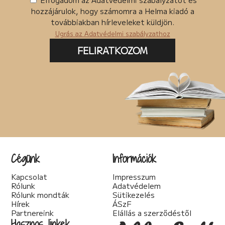
hozzájárulok, hogy számomra a Helma kiadó a
továbbiakban hírleveleket küldjön.
Ugrás az Adatvédelmi szabályzathoz
FELIRATKOZOM
Cégünk
Információk
Kapcsolat
Impresszum
Rólunk
Adatvédelem
Rólunk mondták
Sütikezelés
Hírek
ÁSzF
Partnereink
Elállás a szerződéstől
Hasznos linkek