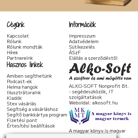
Cégünk
Információk
Kapcsolat
Impresszum
Rólunk
Adatvédelem
Rólunk mondták
Sütikezelés
Hírek
ÁSzF
Partnereink
Elállás a szerződéstől
Hasznos linkek
Amiben segíthetünk
Podcast-ek
ALKO-SOFT Nonprofit Bt.
Helma hangok
- segédeszközök, IT
Illusztrátoraink
szolgáltatások
Kiadók
Weboldal:
alkosoft.hu
Stex vásárlás
Segítség a vásárláshoz
Segítő bankkártya program
Fizetési pont
Értesítési beállítások
A magyar könyv is magyar
termék