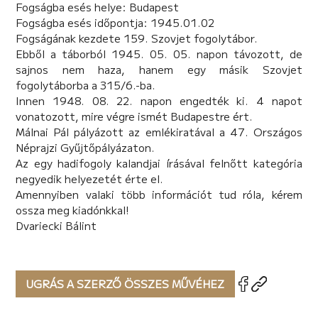
Fogságba esés helye: Budapest
Fogságba esés időpontja: 1945.01.02
Fogságának kezdete 159. Szovjet fogolytábor.
Ebből a táborból 1945. 05. 05. napon távozott, de
sajnos nem haza, hanem egy másik Szovjet
fogolytáborba a 315/6.-ba.
Innen 1948. 08. 22. napon engedték ki. 4 napot
vonatozott, mire végre ismét Budapestre ért.
Málnai Pál pályázott az emlékiratával a 47. Országos
Néprajzi Gyűjtőpályázaton.
Az egy hadifogoly kalandjai írásával felnőtt kategória
negyedik helyezetét érte el.
Amennyiben valaki több információt tud róla, kérem
ossza meg kiadónkkal!
Dvariecki Bálint
UGRÁS A SZERZŐ ÖSSZES MŰVÉHEZ