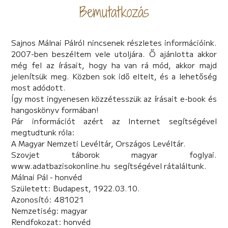
Bemutatkozás
Sajnos Málnai Pálról nincsenek részletes információink.
2007-ben beszéltem vele utoljára. Ő ajánlotta akkor
még fel az írásait, hogy ha van rá mód, akkor majd
jelenítsük meg. Közben sok idő eltelt, és a lehetőség
most adódott.
Így most ingyenesen közzétesszük az írásait e-book és
hangoskönyv formában!
Pár információt azért az Internet segítségével
megtudtunk róla:
A Magyar Nemzeti Levéltár, Országos Levéltár.
Szovjet táborok magyar foglyai.
www.adatbazisokonline.hu segítségével rátaláltunk.
Málnai Pál - honvéd
Született: Budapest, 1922.03.10.
Azonosító: 481021
Nemzetiség: magyar
Rendfokozat: honvéd