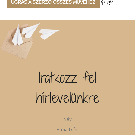
UGRÁS A SZERZŐ ÖSSZES MŰVÉHEZ
Iratkozz fel
hírlevelünkre