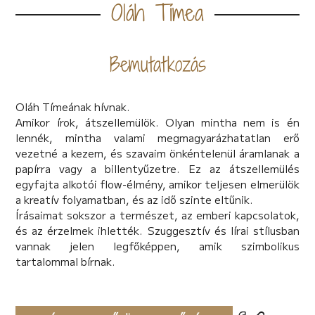
Oláh Tímea
Bemutatkozás
Oláh Tímeának hívnak.
Amikor írok, átszellemülök. Olyan mintha nem is én
lennék, mintha valami megmagyarázhatatlan erő
vezetné a kezem, és szavaim önkéntelenül áramlanak a
papírra vagy a billentyűzetre. Ez az átszellemülés
egyfajta alkotói flow-élmény, amikor teljesen elmerülök
a kreatív folyamatban, és az idő szinte eltűnik.
Írásaimat sokszor a természet, az emberi kapcsolatok,
és az érzelmek ihlették. Szuggesztív és lírai stílusban
vannak jelen legfőképpen, amik szimbolikus
tartalommal bírnak.