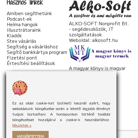
Hasznos linkek
Amiben segíthetünk
Podcast-ek
ALKO-SOFT Nonprofit Bt.
Helma hangok
- segédeszközök, IT
Illusztrátoraink
szolgáltatások
Kiadók
Weboldal:
alkosoft.hu
Stex vásárlás
Segítség a vásárláshoz
Segítő bankkártya program
Fizetési pont
Értesítési beállítások
A magyar könyv is magyar
termék
Weboldal:
mkmt.hu
Ez az oldal cookie-kat (sütiket) használ azért, hogy
weboldalunk böngészése során a lehető legjobb élményt
tudjuk biztosítani. A honlapunkon történő további
böngészéssel hozzájárul a cookie-k használatához.
Részletek »
MEGÉRTETTEM