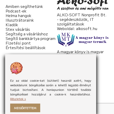
Amiben segíthetünk
Podcast-ek
ALKO-SOFT Nonprofit Bt.
Helma hangok
- segédeszközök, IT
Illusztrátoraink
szolgáltatások
Kiadók
Weboldal:
alkosoft.hu
Stex vásárlás
Segítség a vásárláshoz
Segítő bankkártya program
Fizetési pont
Értesítési beállítások
A magyar könyv is magyar
termék
Weboldal:
mkmt.hu
Ez az oldal cookie-kat (sütiket) használ azért, hogy
weboldalunk böngészése során a lehető legjobb élményt
tudjuk biztosítani. A honlapunkon történő további
böngészéssel hozzájárul a cookie-k használatához.
Részletek »
MEGÉRTETTEM