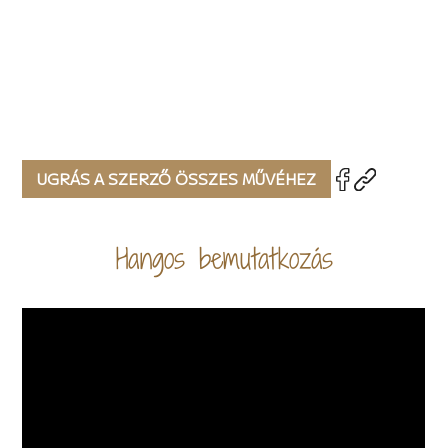
UGRÁS A SZERZŐ ÖSSZES MŰVÉHEZ
Hangos bemutatkozás