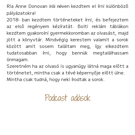
Ria Anne Donovan
en kezdtem el írni különböző
írói név
pályázatokra!
2018- ban kezdtem történeteket írni, és befejeztem
az első regényem kézíratát. Bolti reklám táblákon
kezdtem gyakorolni gyermekkoromban az olvasást, majd
jött a könyvtár. Mindvégig kerestem valamit a sorok
között amit sosem találtam meg, így elkezdtem
tudatosabban írni, hogy bennük megtalálhassam
önmagam.
Szeretném ha az olvasó is ugyanúgy látná maga előtt a
történetet, mintha csak a tévé képernyője előtt ülne.
Mintha csak tudná, hogy neki írodtak a sorok.
Podcast adások