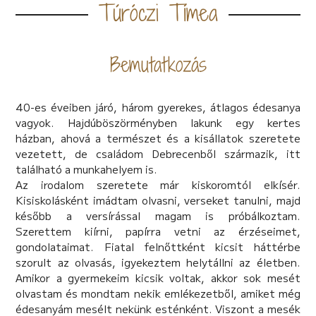
Túróczi Tímea
Bemutatkozás
40-es éveiben járó, három gyerekes, átlagos édesanya
vagyok. Hajdúböszörményben lakunk egy kertes
házban, ahová a természet és a kisállatok szeretete
vezetett, de családom Debrecenből származik, itt
található a munkahelyem is.
Az irodalom szeretete már kiskoromtól elkísér.
Kisiskolásként imádtam olvasni, verseket tanulni, majd
később a versírással magam is próbálkoztam.
Szerettem kiírni, papírra vetni az érzéseimet,
gondolataimat. Fiatal felnőttként kicsit háttérbe
szorult az olvasás, igyekeztem helytállni az életben.
Amikor a gyermekeim kicsik voltak, akkor sok mesét
olvastam és mondtam nekik emlékezetből, amiket még
édesanyám mesélt nekünk esténként. Viszont a mesék