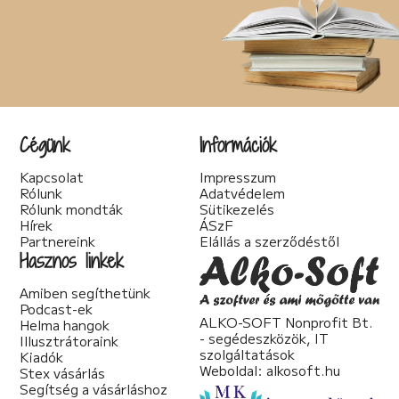
Cégünk
Információk
Kapcsolat
Impresszum
Rólunk
Adatvédelem
Rólunk mondták
Sütikezelés
Hírek
ÁSzF
Partnereink
Elállás a szerződéstől
Hasznos linkek
Amiben segíthetünk
Podcast-ek
ALKO-SOFT Nonprofit Bt.
Helma hangok
- segédeszközök, IT
Illusztrátoraink
szolgáltatások
Kiadók
Weboldal:
alkosoft.hu
Stex vásárlás
Segítség a vásárláshoz