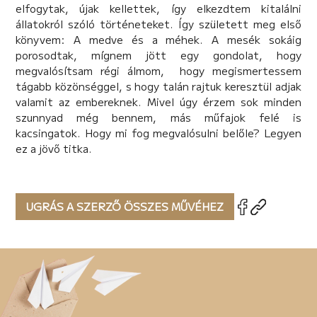
elfogytak, újak kellettek, így elkezdtem kitalálni
állatokról szóló történeteket. Így született meg első
könyvem: A medve és a méhek. A mesék sokáig
porosodtak, mígnem jött egy gondolat, hogy
megvalósítsam régi álmom, hogy megismertessem
tágabb közönséggel, s hogy talán rajtuk keresztül adjak
valamit az embereknek. Mivel úgy érzem sok minden
szunnyad még bennem, más műfajok felé is
kacsingatok. Hogy mi fog megvalósulni belőle? Legyen
ez a jövő titka.
UGRÁS A SZERZŐ ÖSSZES MŰVÉHEZ