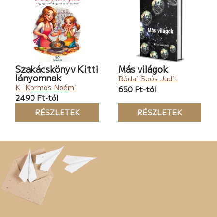
Szakácskönyv Kitti
Más világok
lányomnak
Bódai-Soós Judit
K. Kormos Noémi
650 Ft-tól
2490 Ft-tól
RÉSZLETEK
RÉSZLETEK