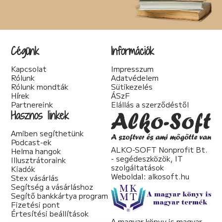
Cégünk
Információk
Kapcsolat
Impresszum
Rólunk
Adatvédelem
Rólunk mondták
Sütikezelés
Hírek
ÁSzF
Partnereink
Elállás a szerződéstől
Hasznos linkek
Amiben segíthetünk
Podcast-ek
ALKO-SOFT Nonprofit Bt.
Helma hangok
- segédeszközök, IT
Illusztrátoraink
szolgáltatások
Kiadók
Weboldal:
alkosoft.hu
Stex vásárlás
Segítség a vásárláshoz
Segítő bankkártya program
Fizetési pont
Értesítési beállítások
A magyar könyv is magyar