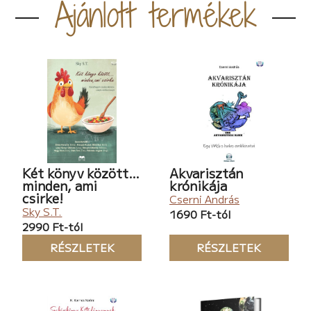
Ajánlott termékek
Két könyv között…
Akvarisztán
minden, ami
krónikája
csirke!
Cserni András
Sky S.T.
1690 Ft-tól
2990 Ft-tól
RÉSZLETEK
RÉSZLETEK