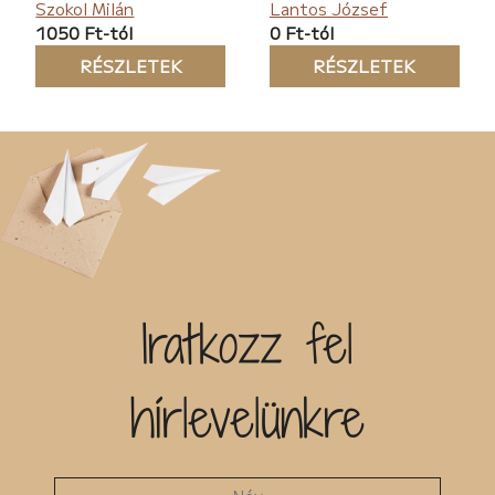
Szokol Milán
Lantos József
1050 Ft-tól
0 Ft-tól
RÉSZLETEK
RÉSZLETEK
Iratkozz fel
hírlevelünkre