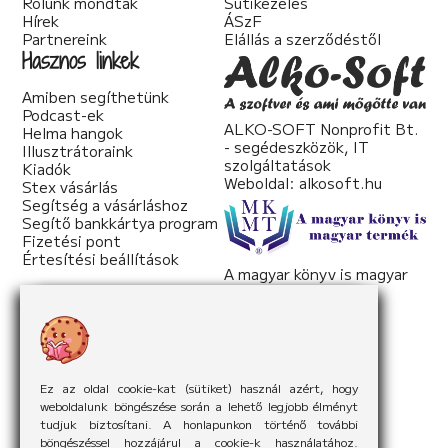
Rólunk mondták
Sütikezelés
Hírek
ÁSzF
Partnereink
Elállás a szerződéstől
Hasznos linkek
Amiben segíthetünk
Podcast-ek
ALKO-SOFT Nonprofit Bt.
Helma hangok
- segédeszközök, IT
Illusztrátoraink
szolgáltatások
Kiadók
Weboldal:
alkosoft.hu
Stex vásárlás
Segítség a vásárláshoz
Segítő bankkártya program
Fizetési pont
Értesítési beállítások
A magyar könyv is magyar
termék
Weboldal:
mkmt.hu
Ez az oldal cookie-kat (sütiket) használ azért, hogy
weboldalunk böngészése során a lehető legjobb élményt
tudjuk biztosítani. A honlapunkon történő további
böngészéssel hozzájárul a cookie-k használatához.