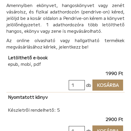
Amennyiben ekönyvet, hangoskönyvet vagy zenét
vásárolsz, és fizikai adathordozón (pendrive-on) kéred,
jelöljd be a kosár oldalon a Pendrive-on kérem a könyvet
jelölőnégyzetet. 1 adathordozóra több letölthető
hangos, ekönyv vagy zene is megvásárolható.
Az online olvasható vagy hallgatható termékek
megvásárlásához kérlek, jelentkezz be!
Letölthető e-book
epub, mobi, pdf
1990 Ft
db
KOSÁRBA
Nyomtatott könyv
Készletről rendelhető: 5
2900 Ft
db
KOSÁRBA