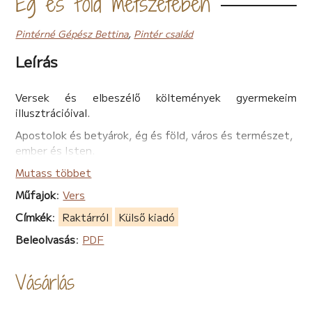
Ég és föld metszetében
Pintérné Gépész Bettina
,
Pintér család
Leírás
Versek és elbeszélő költemények gyermekeim
illusztrációival.
Apostolok és betyárok, ég és föld, város és természet,
ember és Isten.
Mutass többet
Műfajok
:
Vers
Címkék
:
Raktárról
Külső kiadó
Beleolvasás
:
PDF
Vásárlás