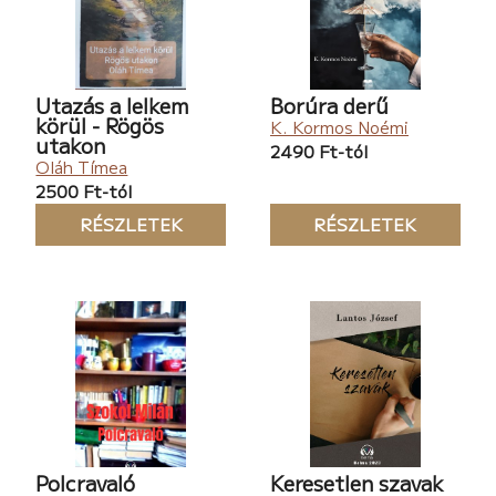
Utazás a lelkem
Borúra derű
körül - Rögös
K. Kormos Noémi
utakon
2490 Ft-tól
Oláh Tímea
2500 Ft-tól
RÉSZLETEK
RÉSZLETEK
Polcravaló
Keresetlen szavak