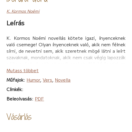
K. Kormos Noémi
Leírás
K. Kormos Noémi novellás kötete igazi, ínyenceknek
való csemege! Olyan ínyenceknek való, akik nem félnek
sírni, de nevetni sem, akik szeretnek mögé látni a leírt
szavaknak, mondatoknak, akik nem csak végig lapozzák
a könyveket, de el is olvassák azokat. Akik kíváncsiak az
emberre, aki azt papírra vetette. Noémi kitárja a lelkét
Mutass többet
felénk, olvasók felé! Megmutatja sok-sok arcát,
Műfajok
:
Humor
,
Vers
,
Novella
lelkének rezdülését, humorát, elragadó kreativitását,
Címkék
:
pajkosságát, játékosságát, irigylésre méltó szókincsét.
Most is, mint mindig, csak ADNI akar. Számomra ettől
Beleolvasás
:
PDF
olyan különleges e könyv, csakúgy, mint az írója!
Sky S.T. (Sütő Éva) -
Vásárlás
Szeretem K. Kormos Noémi írásait, nevezze azokat
bárminek, mert az élettel való bensőséges viszonyának
lenyomatai. Hol humorosak, hol szomorúak, hol pedig