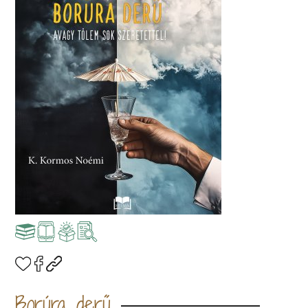
Borúra derű