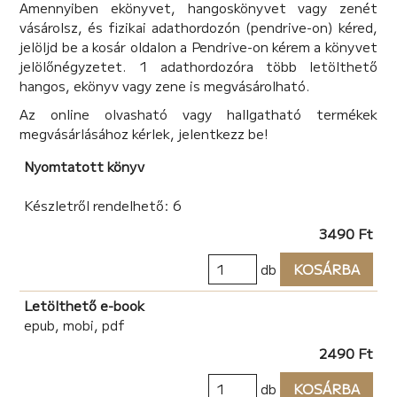
Amennyiben ekönyvet, hangoskönyvet vagy zenét
elgondolkodtatók, de mindig megérintenek: a
vásárolsz, és fizikai adathordozón (pendrive-on) kéred,
szívemet, a lelkemet, az eszemet, pont úgy, mint maga
jelöljd be a kosár oldalon a Pendrive-on kérem a könyvet
az élet.
jelölőnégyzetet. 1 adathordozóra több letölthető
Egy olvasó
hangos, ekönyv vagy zene is megvásárolható.
Noémi novelláskötete tele van meglepetéssel és
Az online olvasható vagy hallgatható termékek
izgalommal. Aki ismeri az írónőt, az tudja, hogy a humor
megvásárlásához kérlek, jelentkezz be!
a lételeme, de itt megmutatja az érzelmes oldalát is,
amely sokszor fog az olvasó szemébe könnyet
Nyomtatott könyv
belecsempészni. Hiszen a történetei a szívéből jönnek,
bátran ír szeretetről, veszteségről, vágyról, álmokról és
Készletről rendelhető: 6
emlékekről. Ez egy különleges kötet, mely olvasása
3490 Ft
közben a sírás és a nevetés kéz a kézben jár. Jó
szórakozást!
db
KOSÁRBA
Menyhei Mónika
Letölthető e-book
epub, mobi, pdf
2490 Ft
db
KOSÁRBA