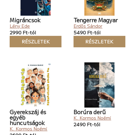
Migráncsok
Tengerre Magyar
Lény Ede
Erdős Sándor
2990 Ft-tól
5490 Ft-tól
RÉSZLETEK
RÉSZLETEK
Gyerekszáj és
Borúra derű
egyéb
K. Kormos Noémi
huncutságok
2490 Ft-tól
K. Kormos Noémi