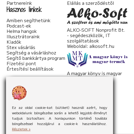
Partnereink
Elállás a szerződéstől
Hasznos linkek
Amiben segíthetünk
Podcast-ek
ALKO-SOFT Nonprofit Bt.
Helma hangok
- segédeszközök, IT
Illusztrátoraink
szolgáltatások
Kiadók
Weboldal:
alkosoft.hu
Stex vásárlás
Segítség a vásárláshoz
Segítő bankkártya program
Fizetési pont
Értesítési beállítások
A magyar könyv is magyar
termék
Weboldal:
mkmt.hu
Ez az oldal cookie-kat (sütiket) használ azért, hogy
weboldalunk böngészése során a lehető legjobb élményt
tudjuk biztosítani. A honlapunkon történő további
böngészéssel hozzájárul a cookie-k használatához.
Részletek »