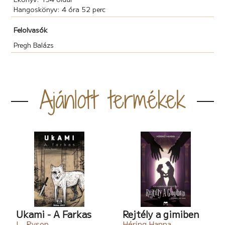
Hangoskönyv: 4 óra 52 perc
Felolvasók
Pregh Balázs
Ajánlott termékek
Ukami - A Farkas
Rejtély a gimiben
L. Ryson
Héring Hanna