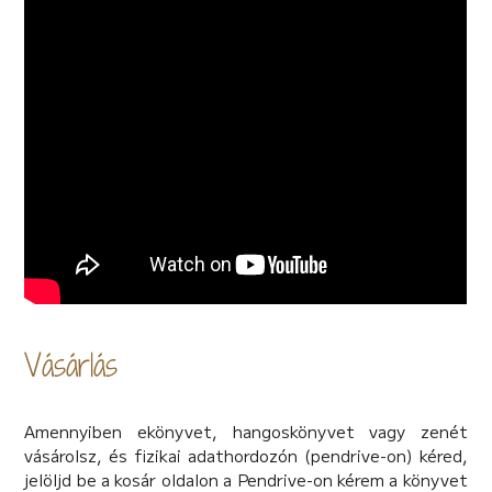
Vásárlás
Amennyiben ekönyvet, hangoskönyvet vagy zenét
vásárolsz, és fizikai adathordozón (pendrive-on) kéred,
jelöljd be a kosár oldalon a Pendrive-on kérem a könyvet