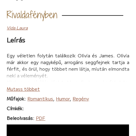
Rivaldafényben
Vida Laura
Leírás
Egy véletlen folytán találkozik Olivia és James. Olivia
már akkor egy nagyképű, arrogáns seggfejnek tartja a
férfit, és örül, hogy többet nem látja, miután elmondta
neki a véleményét.
Közben egy jó állásajánlatot kap. Csak annyi a feladata,
hogy eljátssza egy híresség barátnőjét. és vele tartson
Mutass többet
az összes rendezvényre. Túl későn tudja meg, hogy ez a
Műfajok
:
Romantikus
,
Humor
,
Regény
bizonyos híresség James Hunter.
Címkék
:
Beleolvasás
:
PDF