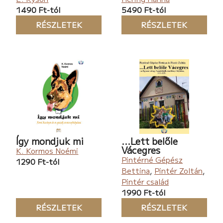
1490 Ft-tól
5490 Ft-tól
RÉSZLETEK
RÉSZLETEK
Így mondjuk mi
...Lett belőle
Vácegres
K. Kormos Noémi
Pintérné Gépész
1290 Ft-tól
Bettina
,
Pintér Zoltán
,
Pintér család
1990 Ft-tól
RÉSZLETEK
RÉSZLETEK