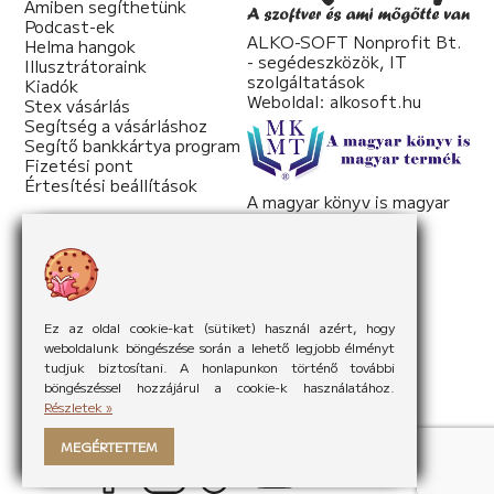
Amiben segíthetünk
Podcast-ek
ALKO-SOFT Nonprofit Bt.
Helma hangok
- segédeszközök, IT
Illusztrátoraink
szolgáltatások
Kiadók
Weboldal:
alkosoft.hu
Stex vásárlás
Segítség a vásárláshoz
Segítő bankkártya program
Fizetési pont
Értesítési beállítások
A magyar könyv is magyar
termék
Weboldal:
mkmt.hu
Ez az oldal cookie-kat (sütiket) használ azért, hogy
weboldalunk böngészése során a lehető legjobb élményt
tudjuk biztosítani. A honlapunkon történő további
böngészéssel hozzájárul a cookie-k használatához.
Részletek »
MEGÉRTETTEM