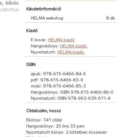
s, bűvös
Készletinformáció
eszámítva
birodalom
HELMA webshop
8 db
ll élnie
Kiadó
de saját
E-book:
HELMA kiadó
Hangoskönyv:
HELMA kiadó.
j életet
Nyomtatott:
HELMA kiadó.
ISBN
epub: 978-615-6466-84-6
pdf: 978-615-6466-83-9
mobi: 978-615-6466-85-3
Hangoskönyv: ISBN 978-615-6466-86-0
Nyomtatott: ISBN 978-963-639-611-4
Oldalszám, hossz
Ekönyv: 741 oldal
Hangoskönyv: 20 óra 33 perc
Nyomtatott könyv: 2 kötetben összesen