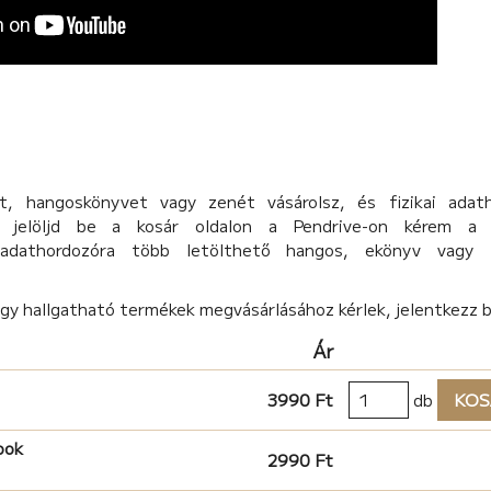
, hangoskönyvet vagy zenét vásárolsz, és fizikai adat
d, jelöljd be a kosár oldalon a Pendrive-on kérem a 
 adathordozóra több letölthető hangos, ekönyv vagy 
agy hallgatható termékek megvásárlásához kérlek, jelentkezz 
Ár
3990 Ft
db
KOS
ook
2990 Ft