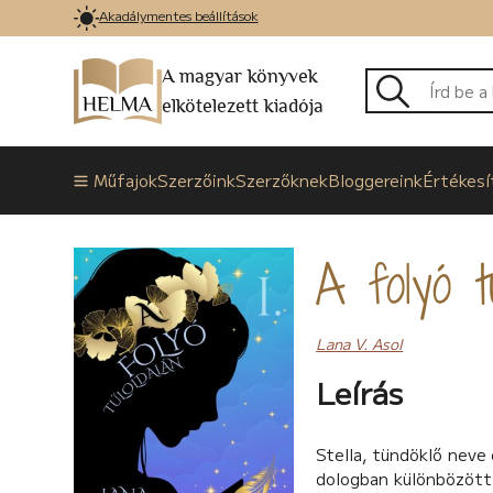
Akadálymentes beállítások
A magyar könyvek
elkötelezett kiadója
Műfajok
Szerzőink
Szerzőknek
Bloggereink
Értékesí
A folyó tú
Lana V. Asol
Leírás
Stella, tündöklő neve 
dologban különbözött 