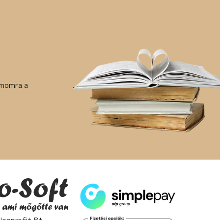
ámomra a
nprofit Bt. -