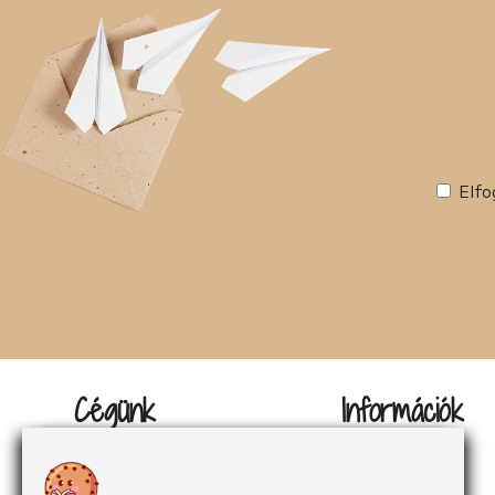
Elfo
Cégünk
Információk
Kapcsolat
Impresszum
Rólunk
Adatvédelem
Rólunk mondták
Sütikezelés