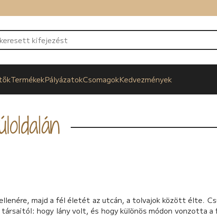
tők
Termékek
Pályázatok
Csomagok
Kedvezmények
loldalán
ellenére, majd a fél életét az utcán, a tolvajok között élte. C
társaitól: hogy lány volt, és hogy különös módon vonzotta a 