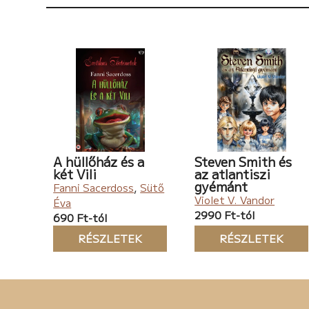
A hüllőház és a
Steven Smith és
két Vili
az atlantiszi
gyémánt
Fanni Sacerdoss
,
Sütő
Violet V. Vandor
Éva
2990 Ft-tól
690 Ft-tól
RÉSZLETEK
RÉSZLETEK