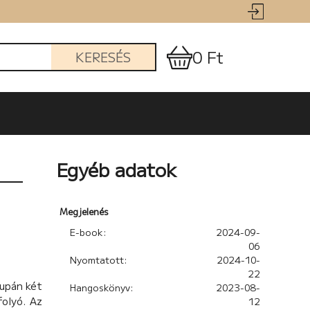
0 Ft
KERESÉS
Egyéb adatok
Megjelenés
E-book:
2024-09-
06
Nyomtatott:
2024-10-
22
supán két
Hangoskönyv:
2023-08-
folyó. Az
12