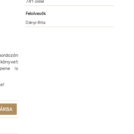
741 oldal
Felolvasók
Dányi Rita
hordozón
könyvet
zene is
be!
ÁRBA