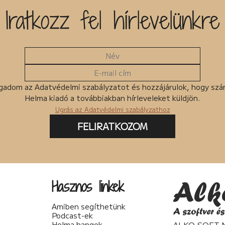
Iratkozz fel hírlevelünkre
gadom az Adatvédelmi szabályzatot és hozzájárulok, hogy sz
Helma kiadó a továbbiakban hírleveleket küldjön.
Ugrás az Adatvédelmi szabályzathoz
FELIRATKOZOM
Hasznos linkek
Amiben segíthetünk
Podcast-ek
Helma hangok
ALKO-SOFT No