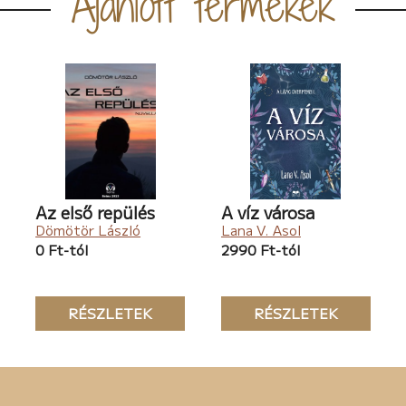
Ajánlott termékek
Az első repülés
A víz városa
Dömötör László
Lana V. Asol
0 Ft-tól
2990 Ft-tól
RÉSZLETEK
RÉSZLETEK