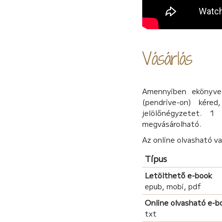
Vásárlás
Amennyiben ekönyvet
(pendrive-on) kére
jelölőnégyzetet. 1
megvásárolható.
Az online olvasható v
Típus
Letölthető e-book
epub, mobi, pdf
Online olvasható e-b
txt