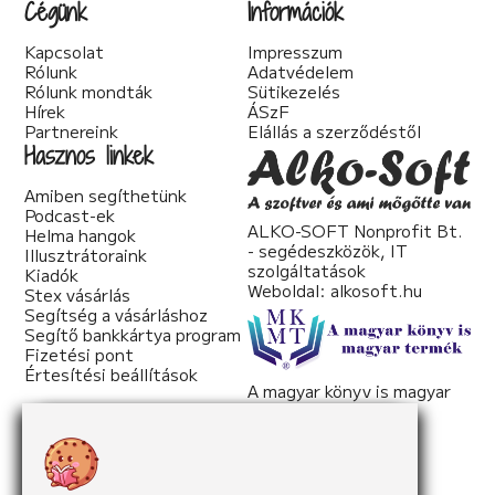
Cégünk
Információk
Kapcsolat
Impresszum
Rólunk
Adatvédelem
Rólunk mondták
Sütikezelés
Hírek
ÁSzF
Partnereink
Elállás a szerződéstől
Hasznos linkek
Amiben segíthetünk
Podcast-ek
ALKO-SOFT Nonprofit Bt.
Helma hangok
- segédeszközök, IT
Illusztrátoraink
szolgáltatások
Kiadók
Weboldal:
alkosoft.hu
Stex vásárlás
Segítség a vásárláshoz
Segítő bankkártya program
Fizetési pont
Értesítési beállítások
A magyar könyv is magyar
termék
Weboldal:
mkmt.hu