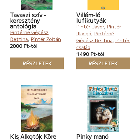
Tavaszi szív -
Villám-ló
keresztény
lufikutyák
antológia
Pintér Jávor
,
Pintér
Pintérné Gépész
Illangó
,
Pintérné
Bettina
,
Pintér Zoltán
Gépész Bettina
,
Pintér
2000 Ft-tól
család
1490 Ft-tól
RÉSZLETEK
RÉSZLETEK
Kis Alkotók Köre
Pinky manó