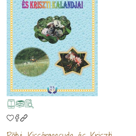
Pötyi, Kissárgacsuda és Kriszti