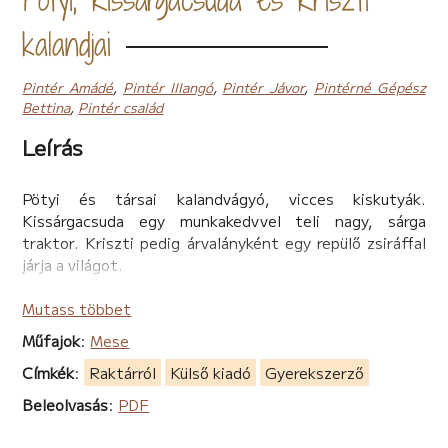
kalandjai
Pintér Amádé
,
Pintér Illangó
,
Pintér Jávor
,
Pintérné Gépész
Bettina
,
Pintér család
Leírás
Pötyi és társai kalandvágyó, vicces kiskutyák.
Kissárgacsuda egy munkakedvvel teli nagy, sárga
traktor. Kriszti pedig árvalányként egy repülő zsiráffal
járja a világot.
A könyv megírásakor 6-11 éves szerzők.
Mutass többet
Műfajok
:
Mese
Címkék
:
Raktárról
Külső kiadó
Gyerekszerző
Beleolvasás
:
PDF