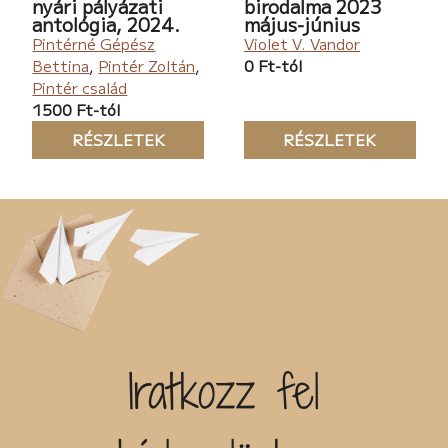
nyári pályázati
birodalma 2023
antológia, 2024.
május-június
Pintérné Gépész
Violet V. Vandor
Bettina
,
Pintér Zoltán
,
0 Ft-tól
Pintér család
1500 Ft-tól
RÉSZLETEK
RÉSZLETEK
Iratkozz fel