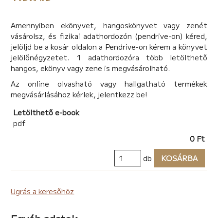
Amennyiben ekönyvet, hangoskönyvet vagy zenét
vásárolsz, és fizikai adathordozón (pendrive-on) kéred,
jelöljd be a kosár oldalon a Pendrive-on kérem a könyvet
jelölőnégyzetet. 1 adathordozóra több letölthető
hangos, ekönyv vagy zene is megvásárolható.
Az online olvasható vagy hallgatható termékek
megvásárlásához kérlek, jelentkezz be!
Letölthető e-book
pdf
0 Ft
db
KOSÁRBA
Ugrás a keresőhöz