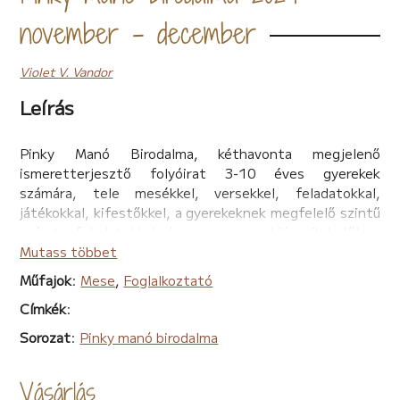
november - december
Violet V. Vandor
Leírás
Pinky Manó Birodalma, kéthavonta megjelenő
ismeretterjesztő folyóirat 3-10 éves gyerekek
számára, tele mesékkel, versekkel, feladatokkal,
játékokkal, kifestőkkel, a gyerekeknek megfelelő szintű
számtanfeladatokkal, és persze nem hiányzik belőle a
kedvelt rajzverseny sem, amelynek megnyerői, jutalom
Mutass többet
csomagokban és oklevélben részesülnek.
Műfajok
:
Mese
,
Foglalkoztató
Címkék
:
Sorozat
:
Pinky manó birodalma
Vásárlás