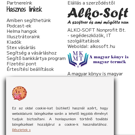
Partnereink
Elállás a szerződéstől
Hasznos linkek
Amiben segíthetünk
Podcast-ek
ALKO-SOFT Nonprofit Bt.
Helma hangok
- segédeszközök, IT
Illusztrátoraink
szolgáltatások
Kiadók
Weboldal:
alkosoft.hu
Stex vásárlás
Segítség a vásárláshoz
Segítő bankkártya program
Fizetési pont
Értesítési beállítások
A magyar könyv is magyar
termék
Weboldal:
mkmt.hu
Ez az oldal cookie-kat (sütiket) használ azért, hogy
weboldalunk böngészése során a lehető legjobb élményt
tudjuk biztosítani. A honlapunkon történő további
böngészéssel hozzájárul a cookie-k használatához.
Részletek »