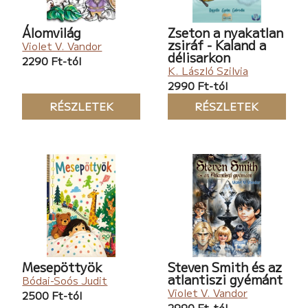
Álomvilág
Zseton a nyakatlan
zsiráf - Kaland a
Violet V. Vandor
délisarkon
2290 Ft-tól
K. László Szilvia
2990 Ft-tól
RÉSZLETEK
RÉSZLETEK
Mesepöttyök
Steven Smith és az
atlantiszi gyémánt
Bódai-Soós Judit
Violet V. Vandor
2500 Ft-tól
2990 Ft-tól