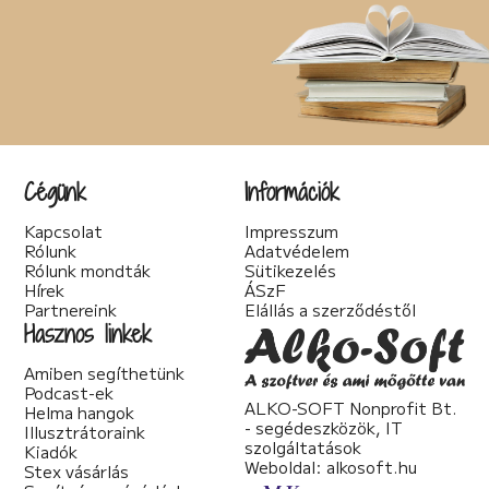
Cégünk
Információk
Kapcsolat
Impresszum
Rólunk
Adatvédelem
Rólunk mondták
Sütikezelés
Hírek
ÁSzF
Partnereink
Elállás a szerződéstől
Hasznos linkek
Amiben segíthetünk
Podcast-ek
ALKO-SOFT Nonprofit Bt.
Helma hangok
- segédeszközök, IT
Illusztrátoraink
szolgáltatások
Kiadók
Weboldal:
alkosoft.hu
Stex vásárlás