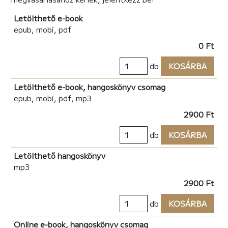
Pillangó: Történet egy különleges képességekkel
rendelkező kisfiúról és a nyomtalanul eltűnt, immár
Letölthető e-book
évek óta halottnak nyilvánított édesapjáról.
epub, mobi, pdf
0 Ft
db
KOSÁRBA
Letölthető e-book, hangoskönyv csomag
epub, mobi, pdf, mp3
2900 Ft
db
KOSÁRBA
Letölthető hangoskönyv
mp3
2900 Ft
db
KOSÁRBA
Online e-book, hangoskönyv csomag