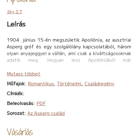
Sky S.T.
Leírás
1904. június 15-én megszületik Apollónia, az ausztriai
Asperg gróf és egy szolgálólány kapcsolatából, három
olyan anyajeggyel a vállán, ami csak a kiváltságosoknak
adatik meg. Hogyan lesz Apollóniából már
tizenötévesen milliomos, egy évvel később skót
márkiné? Kiért dobog a szíve egy életen át? Mire képes
Mutass többet
ez a hihetetlenül erős nő azért, hogy megvédje a
Műfajok
:
Romantikus
,
Történelmi
,
Családregény
gyerekeit és a vagyonát, hogy összetartsa a családot?
Címkék
:
Az Asperg család 3. részében megismerjük végre a
dinasztia alapítót és nem mindennapi életét.
Beleolvasás
:
PDF
"Utálom a családregényeket! Hosszú, évtizedeken, sőt
Sorozat
:
Az Asperg család
sokszor évszázadokon át tartó nyűglődés, szenvedés,
követhetetlen családfa... Jó. De akkor mi legyen Sky
Vásárlás
S.T. Asperg családjának történetével? El kéne
olvasni... Ha már egyszer megkért rá... Egye fene!