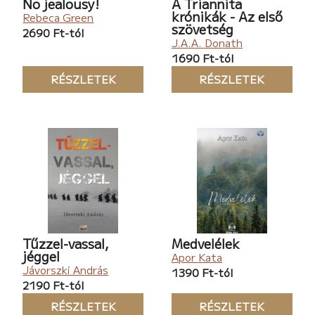
No jealousy!
A Triannita
krónikák - Az első
nem egy hétköznapi nő története.
Rebeca Green
szövetség
2690 Ft-tól
Elolvasom »
J.A.A. Donath
1690 Ft-tól
RÉSZLETEK
RÉSZLETEK
Tűzzel-vassal,
Medvelélek
jéggel
Apor Kata
Jávorszki András
1390 Ft-tól
2190 Ft-tól
RÉSZLETEK
RÉSZLETEK