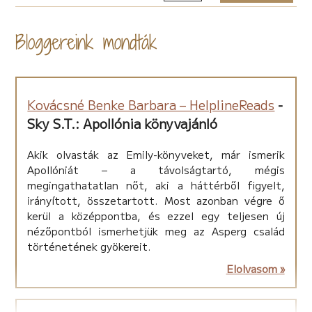
vár pusztulás?
Hogy lesz egy elragadó csöppségből minden hájjal
Bloggereink mondták
megkent - nevezzük nevén! - maffiavezér? Nos, ezekre
a kérdésekre csak akkor kapsz választ, ha elolvasod a
sorozat következő részét, az Asperg család harmadik
kötetét, az Apollóniát!
Jó tanács: csak akkor kezdj bele, ha be is tudod fejezni!
Kovácsné Benke Barbara – HelplineReads
-
Mert különben: lekésed, lemaradsz, kifut, odaég... Bár
Sky S.T.: Apollónia könyvajánló
még ez is megéri.
Én piszokul élveztem minden sorát. Pedig tényleg
Akik olvasták az Emily-könyveket, már ismerik
utálom a családregényeket! "
Apollóniát – a távolságtartó, mégis
K. Kormos Noémi
megingathatatlan nőt, aki a háttérből figyelt,
irányított, összetartott. Most azonban végre ő
kerül a középpontba, és ezzel egy teljesen új
nézőpontból ismerhetjük meg az Asperg család
történetének gyökereit.
Elolvasom »