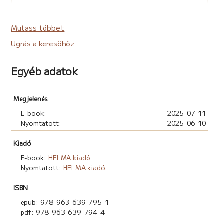
Menyhei Mónika
- Sky S.T.: Apollónia
könyvajánló
Mutass többet
Ugrás a keresőhöz
Újra olvastam Sky S.T. írónő Apollónia című
regényét már csak azért is, hogyha jön a következő
rész sokat ne felejtsek el belőle. Most is nagyon
Egyéb adatok
megviselt ez a regény, főleg az eleje.
Elolvasom »
Megjelenés
E-book:
2025-07-11
Nyomtatott:
2025-06-10
Pálinkás Angéla
- Sky S.T.: Apollónia
Kiadó
könyvajánló
E-book:
HELMA kiadó
Nyomtatott:
HELMA kiadó.
Hallottál már az Asperg család című sorozatról?
Még nem?
ISBN
Elolvasom »
epub: 978-963-639-795-1
pdf: 978-963-639-794-4