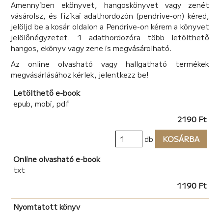
Amennyiben ekönyvet, hangoskönyvet vagy zenét
A regény főhősei politikusok, gazdag, befolyásos
vásárolsz, és fizikai adathordozón (pendrive-on) kéred,
üzletemberek, és kihasznált, dróton rángatható
jelöljd be a kosár oldalon a Pendrive-on kérem a könyvet
kisemberek, mintegy a mai társadalom tükörképei. A
jelölőnégyzetet. 1 adathordozóra több letölthető
kisregény mindvégig fenntartja a figyelmet,
hangos, ekönyv vagy zene is megvásárolható.
mindemellett aktuális témát boncolgat. Igényes
nyelvezettel, jól van megírva. Élvezetes olvasmány.”
Az online olvasható vagy hallgatható termékek
Olvassa el a 2010-ben írt könyvet, és vesse össze a
megvásárlásához kérlek, jelentkezz be!
világban azóta történtekkel! Meg fog lepődni!
Letölthető e-book
epub, mobi, pdf
2190 Ft
db
KOSÁRBA
Online olvasható e-book
txt
1190 Ft
Nyomtatott könyv