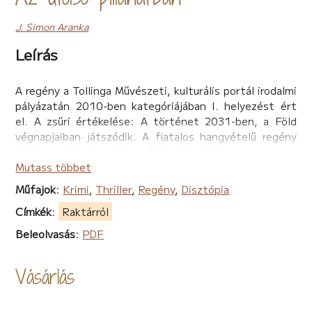
J. Simon Aranka
Leírás
A regény a Tollinga Művészeti, kulturális portál irodalmi
pályázatán 2010-ben kategóriájában I. helyezést ért
el. A zsűri értékelése: A történet 2031-ben, a Föld
végnapjaiban játszódik. A fiatalos hangvételű regény
több cselekményszálon fut. Alex Kabay, a magyar
származású gazdag örökös, Anna, a szintén magyar
Mutass többet
származású környezetvédő és Suzi, a prostituált
Műfajok
:
Krimi
,
Thriller
,
Regény
,
Disztópia
kalandjai váltják egymást. A sötét /közel/jövőben már
Címkék
:
Raktárról
nem létezik sem Ausztrália, sem Közép-Amerika, az
olajkészletek kifogyóban vannak, s a természeti
Beleolvasás
:
PDF
katasztrófák hatására egyre több olajkút okoz
jóvátehetetlen károkat. A történet elején pusztító
Vásárlás
vihar csap le New Yorkra, mely nem csupán egy vihar,
hanem az ismert világot megsemmisítő katasztrófák
előhírnöke.