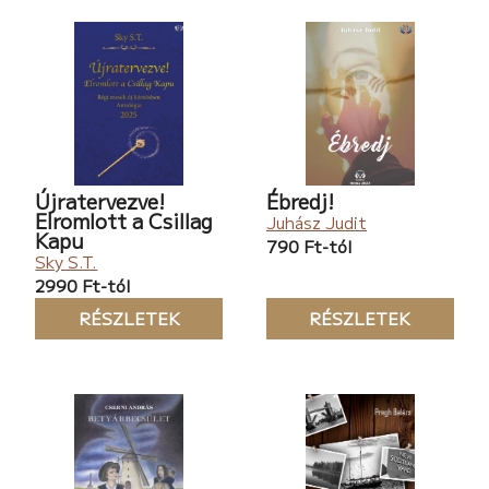
Újratervezve!
Ébredj!
Elromlott a Csillag
Juhász Judit
Kapu
790 Ft-tól
Sky S.T.
2990 Ft-tól
RÉSZLETEK
RÉSZLETEK