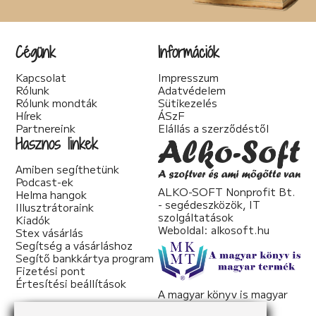
Cégünk
Információk
Kapcsolat
Impresszum
Rólunk
Adatvédelem
Rólunk mondták
Sütikezelés
Hírek
ÁSzF
Partnereink
Elállás a szerződéstől
Hasznos linkek
Amiben segíthetünk
Podcast-ek
ALKO-SOFT Nonprofit Bt.
Helma hangok
- segédeszközök, IT
Illusztrátoraink
szolgáltatások
Kiadók
Weboldal:
alkosoft.hu
Stex vásárlás
Segítség a vásárláshoz
Segítő bankkártya program
Fizetési pont
Értesítési beállítások
A magyar könyv is magyar
termék