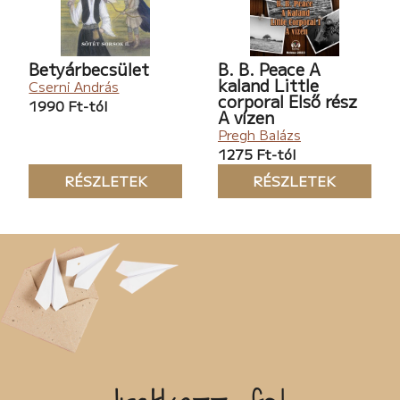
Betyárbecsület
B. B. Peace A
kaland Little
Cserni András
corporal Első rész
1990 Ft-tól
A vízen
Pregh Balázs
1275 Ft-tól
RÉSZLETEK
RÉSZLETEK