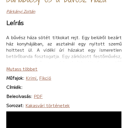
Párkányi Zoltán
Leírás
A bűvész háza sötét titkokat rejt. Egy belülről bezárt
ház konyhájában, az asztalnál egy nyitott szemű
holttest ül. A vidéki úri házakat egy ismeretlen
betörőbanda fosztogatja. Egy zárkózott festőművész,
egy vaksi varrónő, egy undok galerista, kis- és nagystílű
zsiványok, művészek tűnnek fel a palettán. Barlabássy
Mutass többet
szerelmes lesz, majd elmerül a festészetben, hogy a
Műfajok
:
Krimi
,
Fikció
szétkenődő színeket felhasználva újrarajzolja a képet,
Címkék
:
ahol minden szereplő a helyére kerül. Ki a föld alá, ki
rácsok mögé.
Beleolvasás
:
PDF
Egy igazi bezárt szoba rejtély Kakasvár kertvárosában.
Sorozat
:
Kakasvári történetek
Barlabássy és csapata újra akcióban.