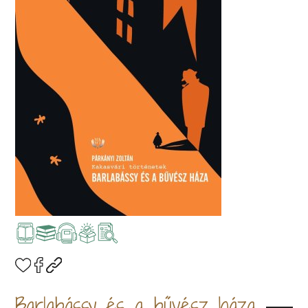
Barlabássy és a bűvész háza