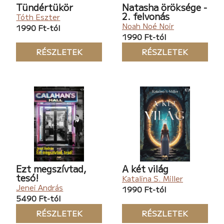
Tündértükör
Natasha öröksége -
2. felvonás
Tóth Eszter
Noah Noé Noir
1990 Ft-tól
1990 Ft-tól
RÉSZLETEK
RÉSZLETEK
Ezt megszívtad,
A két világ
tesó!
Katalina S. Miller
Jenei András
1990 Ft-tól
5490 Ft-tól
RÉSZLETEK
RÉSZLETEK