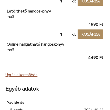
db
KOSÁRBA
Letölthető hangoskönyv
mp3
4990 Ft
db
KOSÁRBA
Online hallgatható hangoskönyv
mp3
4490 Ft
Ugrás a keresőhöz
Egyéb adatok
Megjelenés
E-book:
2024-10-11