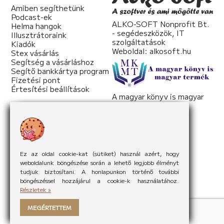
Amiben segíthetünk
Podcast-ek
ALKO-SOFT Nonprofit Bt.
Helma hangok
- segédeszközök, IT
Illusztrátoraink
szolgáltatások
Kiadók
Weboldal:
alkosoft.hu
Stex vásárlás
Segítség a vásárláshoz
Segítő bankkártya program
Fizetési pont
Értesítési beállítások
A magyar könyv is magyar
termék
Weboldal:
mkmt.hu
Ez az oldal cookie-kat (sütiket) használ azért, hogy
weboldalunk böngészése során a lehető legjobb élményt
tudjuk biztosítani. A honlapunkon történő további
böngészéssel hozzájárul a cookie-k használatához.
Részletek »
MEGÉRTETTEM