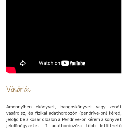
Vásárlás
Amennyiben ekönyvet, hangoskönyvet vagy zenét
vásárolsz, és fizikai adathordozón (pendrive-on) kéred,
jelöljd be a kosár oldalon a Pendrive-on kérem a könyvet
jelölőnégyzetet. 1 adathordozóra több letölthető