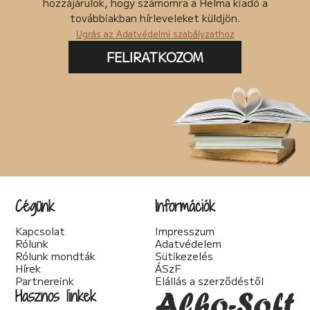
hozzájárulok, hogy számomra a Helma kiadó a
továbbiakban hírleveleket küldjön.
Ugrás az Adatvédelmi szabályzathoz
FELIRATKOZOM
Cégünk
Információk
Kapcsolat
Impresszum
Rólunk
Adatvédelem
Rólunk mondták
Sütikezelés
Hírek
ÁSzF
Partnereink
Elállás a szerződéstől
Hasznos linkek