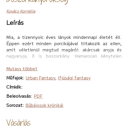
Kovács Kornélia
Leírás
Mia, a tizennyolc éves lányok mindennapi életét éli.
Éppen ezért minden porcikájával tiltakozik az ellen,
amit véletlenül megtud magáról: akárcsak anyja és
nagyanyja, ő is boszorkány. Hamarosan kénytelen
szembenézni az eddig ismeretlen erőkkel. Ahogy egyre
közelebb kerül nagyanyja rejtélyes halálának
Mutass többet
megoldásához, úgy sodródik bele a mágia világába – és
Műfajok
:
Urban Fantasy
,
Ifjúsági fantasy
persze egyik bajból a másikba!
Címkék
:
Kaland, amit körbesző a bűbáj, hogy a fonalak ott
találkozzanak, ahol senki nem számít rá. Egy titkos
Beleolvasás
:
PDF
szervezet. Sötét erők. Ősi mágia. És egy csetlő-botló,
Sorozat
:
Bűbájosok krónikái
beavatatlan bűbájos.
Vásárlás
Ajánlások:
Kovács Kornélia írónőre egy ETA pályázaton figyeltem