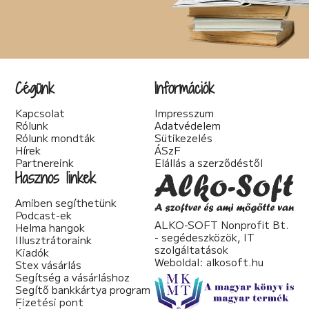
Cégünk
Információk
Kapcsolat
Impresszum
Rólunk
Adatvédelem
Rólunk mondták
Sütikezelés
Hírek
ÁSzF
Partnereink
Elállás a szerződéstől
Hasznos linkek
Amiben segíthetünk
Podcast-ek
ALKO-SOFT Nonprofit Bt.
Helma hangok
- segédeszközök, IT
Illusztrátoraink
szolgáltatások
Kiadók
Weboldal:
alkosoft.hu
Stex vásárlás
Segítség a vásárláshoz
Segítő bankkártya program
Fizetési pont