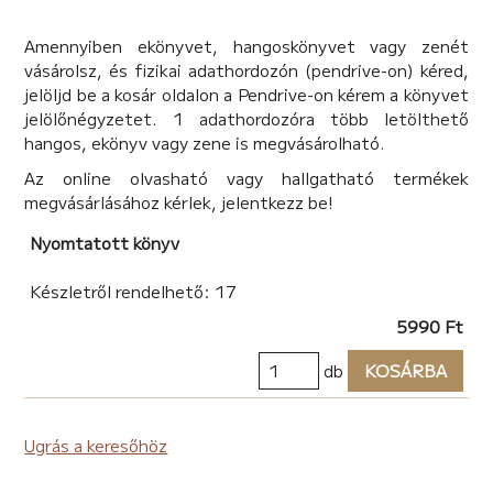
fel. Hamarosan a kezemben volt a Boszorkányörökség
Amennyiben ekönyvet, hangoskönyvet vagy zenét
című kézirata, ami engem az első percben elvarázsolt. A
vásárolsz, és fizikai adathordozón (pendrive-on) kéred,
történet tiszta vonalvezetésű, sallangmentes,
jelöljd be a kosár oldalon a Pendrive-on kérem a könyvet
tökéletesen érthető és élvezhető. A karakterek jól
jelölőnégyzetet. 1 adathordozóra több letölthető
kitaláltak, egymást erősítik az események során.
hangos, ekönyv vagy zene is megvásárolható.
Őszintén remélem, hogy ez az igényesen és mégis
szórakoztatóan megírt ifjúsági regény sok olvasónak
Az online olvasható vagy hallgatható termékek
fog felejthetetlen perceket, igazi olvasói élményt adni!
megvásárlásához kérlek, jelentkezz be!
Vásároljátok meg bátran, nem fogtok csalódni benne!
- Sky S.T. (Sütő Éva) író –
Nyomtatott könyv
Valami eszméletlen volt! Régen olvastam ilyen
Készletről rendelhető: 17
különleges fantasy történetet. A szereplők és a
gondolkodásuk valós volt, ahogyan az érzelmeik is. Nem
5990 Ft
volt elnyújtva, nem volt felesleges dráma: éppen
db
KOSÁRBA
annyira volt hosszú, és annyira volt ,,drámai",
amennyire annak kellett lennie. – Bíró Noémi, Helma
Könyvek fiatal bloggere -
Ugrás a keresőhöz
A hangulata annyira jó volt teljesen magával ragadott
nem tudtam abbahagyni az olvasás! - Zovát Tünde,