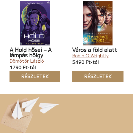
A Hold hősei – A
Város a föld alatt
lámpás hölgy
Robin O'Wrightly
Dömötör László
5490 Ft-tól
1790 Ft-tól
RÉSZLETEK
RÉSZLETEK