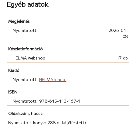
Helma Könyvek fiatal bloggere –
Egyéb adatok
A történet hihetetlenül tetszett! A nevek a helyszínek
nevei mind tökéletesen illik a könyvhöz és ahhoz a tipik
boszorkányos beütéshez. Nagyon tetszett a
Megjelenés
karakterek felépítése. A dinamikájuk, az érzelmeik és a
Nyomtatott:
2026-04-
fejlődésük. - Balogh Bianka Jázmin, Helma Könyvek
08
fiatal bloggere –
Készletinformáció
HELMA webshop
17 db
Kiadó
Nyomtatott:
HELMA kiadó.
ISBN
Nyomtatott: 978-615-113-167-1
Oldalszám, hossz
Nyomtatott könyv: 288 oldal(élfestett)