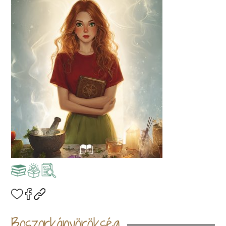
Boszorkányörökség