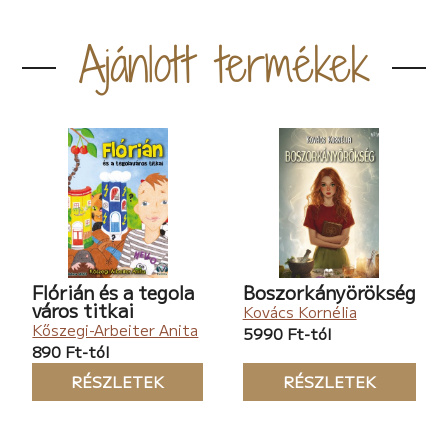
Ajánlott termékek
Flórián és a tegola
Boszorkányörökség
város titkai
Kovács Kornélia
Kőszegi-Arbeiter Anita
5990 Ft-tól
890 Ft-tól
RÉSZLETEK
RÉSZLETEK