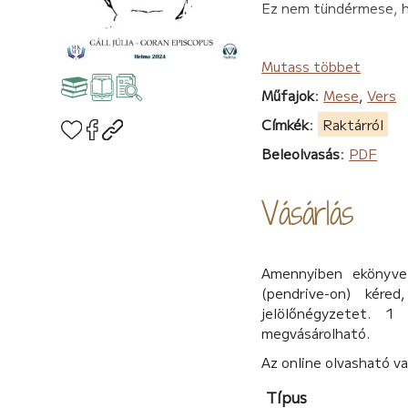
Ez nem tündérmese, ha
Mutass többet
Műfajok
:
Mese
,
Vers
Címkék
:
Raktárról
Beleolvasás
:
PDF
Vásárlás
Amennyiben ekönyvet
(pendrive-on) kére
jelölőnégyzetet. 1
megvásárolható.
Az online olvasható v
Típus