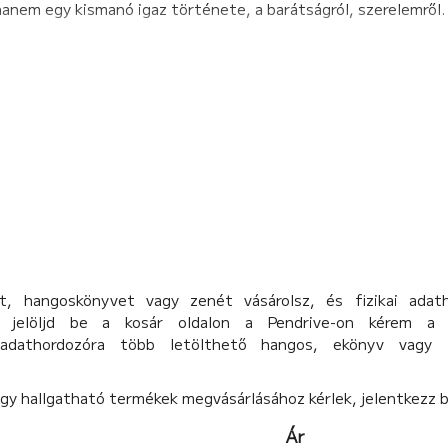
nem egy kismanó igaz története, a barátságról, szerelemről.
, hangoskönyvet vagy zenét vásárolsz, és fizikai adat
d, jelöljd be a kosár oldalon a Pendrive-on kérem a 
 adathordozóra több letölthető hangos, ekönyv vagy 
agy hallgatható termékek megvásárlásához kérlek, jelentkezz 
Ár