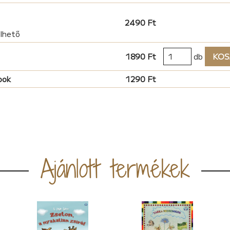
2490 Ft
elhető
1890 Ft
db
KOS
ook
1290 Ft
Ajánlott termékek