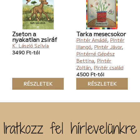
Zseton a
Tarka mesecsokor
nyakatlan zsiráf
Pintér Amádé
,
Pintér
K. László Szilvia
Illangó
,
Pintér Jávor
,
3490 Ft-tól
Pintérné Gépész
Bettina
,
Pintér
Zoltán
,
Pintér család
4500 Ft-tól
RÉSZLETEK
RÉSZLETEK
Iratkozz fel hírlevelünkre