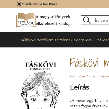
Akadálymentes beállítások
A magyar könyvek
elkötelezett kiadója
Műfajok
Szerzőink
Szerzőknek
Bloggereink
Értékesí
Fáskövi 
Gáll Júlia
,
Goran Episco
Leírás
„A mese egy folyosó 
kézen fogva érkezünk.