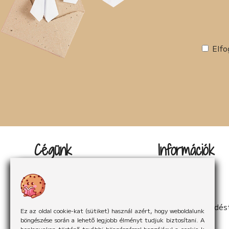
Elfo
Cégünk
Információk
Kapcsolat
Impresszum
Rólunk
Adatvédelem
Rólunk mondták
Sütikezelés
Hírek
ÁSzF
Partnereink
Elállás a szerződés
Ez az oldal cookie-kat (sütiket) használ azért, hogy weboldalunk
böngészése során a lehető legjobb élményt tudjuk biztosítani. A
honlapunkon történő további böngészéssel hozzájárul a cookie-k