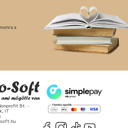
ámomra a
nprofit Bt. -
k, IT
k
osoft.hu