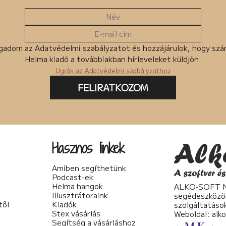
gadom az Adatvédelmi szabályzatot és hozzájárulok, hogy sz
Helma kiadó a továbbiakban hírleveleket küldjön.
Ugrás az Adatvédelmi szabályzathoz
FELIRATKOZOM
Hasznos linkek
Amiben segíthetünk
Podcast-ek
Helma hangok
ALKO-SOFT No
Illusztrátoraink
segédeszközö
től
Kiadók
szolgáltatáso
Stex vásárlás
Weboldal:
alk
Segítség a vásárláshoz