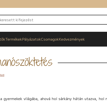
tők
Termékek
Pályázatok
Csomagok
Kedvezmények
manószöktetés
pus
a gyermekek világába, ahová hol sárkány hátán utazva, hol 