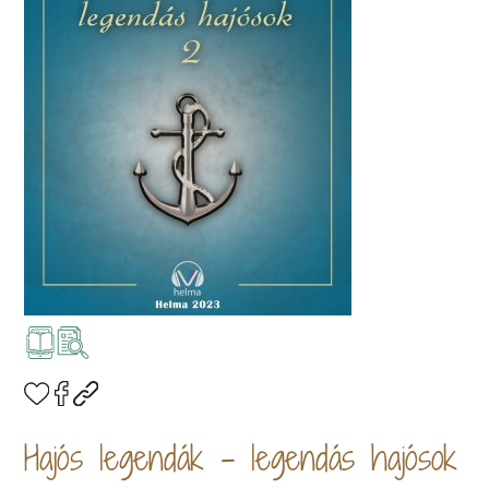
Hajós legendák – legendás hajósok