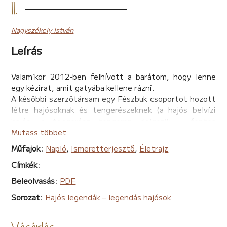
II.
Nagyszékely István
Leírás
Valamikor 2012-ben felhívott a barátom, hogy lenne
egy kézirat, amit gatyába kellene rázni.
A későbbi szerzőtársam egy Fészbuk csoportot hozott
létre hajósoknak és tengerészeknek (a hajós belvízi
hajós, a tengerész tengeren dolgozik – fontos
különbség!) azzal, hogy mindenkinek kötelező sztorizni,
Mutass többet
és tudomásul veszik, hogy az írása megjelenik –
Műfajok
:
Napló
,
Ismeretterjesztő
,
Életrajz
egyszer. Elvállaltam, dolgoztam a szövegen nagyon
Címkék
:
sokat, ugye nem kell ecsetelnem, hogyan néz ki egy
fészbukos bejegyzés stilisztikailag, helyesírásilag és
Beleolvasás
:
PDF
nyelvhelyességileg. Nos, ebből a szöveghalmazból
Sorozat
:
Hajós legendák – legendás hajósok
könyv, sőt könyvek lettek, amit most az olvasó is
megismerhet.