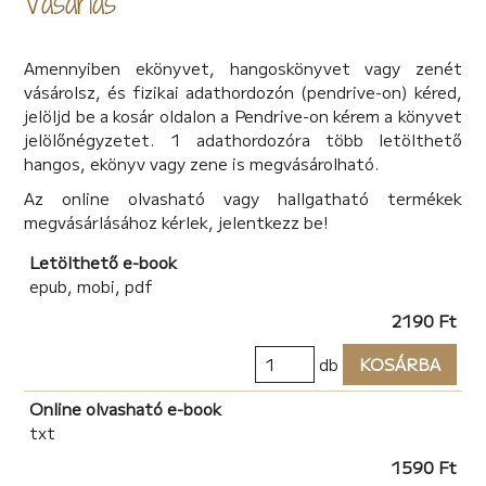
Vásárlás
Amennyiben ekönyvet, hangoskönyvet vagy zenét
vásárolsz, és fizikai adathordozón (pendrive-on) kéred,
jelöljd be a kosár oldalon a Pendrive-on kérem a könyvet
jelölőnégyzetet. 1 adathordozóra több letölthető
hangos, ekönyv vagy zene is megvásárolható.
Az online olvasható vagy hallgatható termékek
megvásárlásához kérlek, jelentkezz be!
Letölthető e-book
epub, mobi, pdf
2190 Ft
db
KOSÁRBA
Online olvasható e-book
txt
1590 Ft