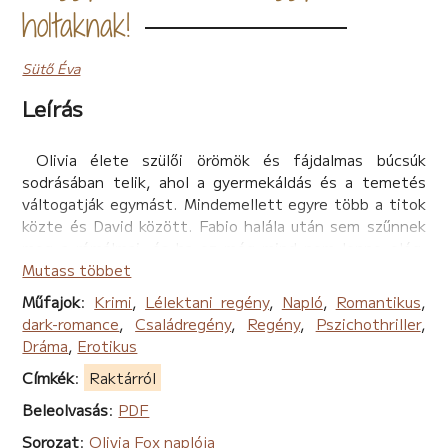
holtaknak!
Sütő Éva
Leírás
Olivia élete szülői örömök és fájdalmas búcsúk
sodrásában telik, ahol a gyermekáldás és a temetés
váltogatják egymást. Mindemellett egyre több a titok
közte és David között. Fabio halála után sem szűnnek
meg a rémálmai, és ha ez még mind nem lenne elég,
sorra kerülnek elő Fabionak a világban szanaszét
Mutass többet
hagyott gyerekei, akiket David tárt karokkal fogad.
Műfajok
:
Krimi
,
Lélektani regény
,
Napló
,
Romantikus
,
Olivia sorra kapja az üzeneteket a „halott” anyjától! Ki
dark-romance
,
Családregény
,
Regény
,
Pszichothriller
,
és miért akarja az őrületbe kergetni Oliviát?
Dráma
,
Erotikus
Címkék
:
Raktárról
Beleolvasás
:
PDF
Sorozat
:
Olivia Fox naplója