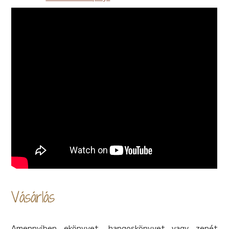
Vásárlás
Amennyiben ekönyvet, hangoskönyvet vagy zenét