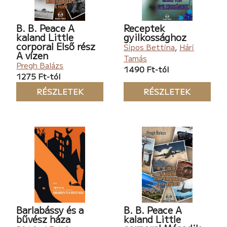
B. B. Peace A
Receptek
kaland Little
gyilkossághoz
corporal Első rész
Sipos Bettina
,
Hári
A vízen
Tamás
Pregh Balázs
1490 Ft-tól
1275 Ft-tól
RÉSZLETEK
RÉSZLETEK
Barlabássy és a
B. B. Peace A
bűvész háza
kaland Little