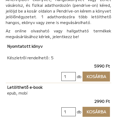
vásárolsz, és fizikai adathordozón (pendrive-on) kéred,
jelöljd be a kosár oldalon a Pendrive-on kérem a könyvet
jelölőnégyzetet. 1 adathordozóra több letölthető
hangos, ekönyv vagy zene is megvásárolható.
Az online olvasható vagy hallgatható termékek
megvásárlásához kérlek, jelentkezz be!
Nyomtatott könyv
Készletről rendelhető: 5
5990 Ft
db
KOSÁRBA
Letölthető e-book
epub, mobi
2990 Ft
db
KOSÁRBA