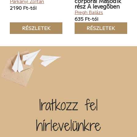
corporal Második
Párkányi Zoltán
rész A levegőben
2190 Ft-tól
Pregh Balázs
635 Ft-tól
RÉSZLETEK
RÉSZLETEK
Iratkozz fel
hírlevelünkre