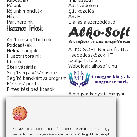
Rólunk
Adatvédelem
Rólunk mondták
Sütikezelés
Hírek
ÁSzF
Partnereink
Elállás a szerződéstől
Hasznos linkek
Amiben segíthetünk
Podcast-ek
ALKO-SOFT Nonprofit Bt.
Helma hangok
- segédeszközök, IT
Illusztrátoraink
szolgáltatások
Kiadók
Weboldal:
alkosoft.hu
Stex vásárlás
Segítség a vásárláshoz
Segítő bankkártya program
Fizetési pont
Értesítési beállítások
A magyar könyv is magyar
termék
Weboldal:
mkmt.hu
Ez az oldal cookie-kat (sütiket) használ azért, hogy
weboldalunk böngészése során a lehető legjobb élményt