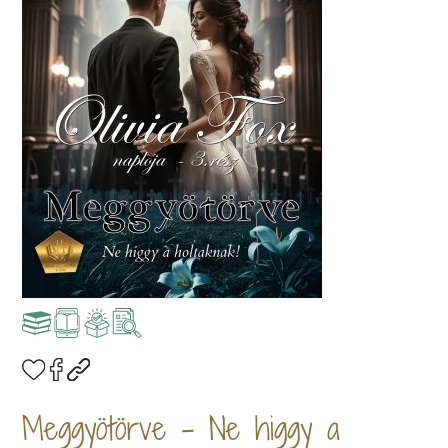
Meggyötörve - Ne higgy a