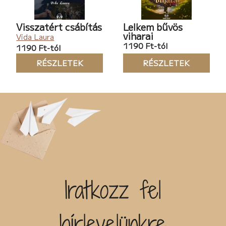
Visszatért csábítás
Lelkem bűvös
viharai
Vida Laura
1190 Ft-tól
1190 Ft-tól
RÉSZLETEK
RÉSZLETEK
Iratkozz fel
hírlevelünkre