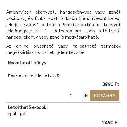
– Fordulat, az van benne?
– Miért, mit hittél?!
Amennyiben ekönyvet, hangoskönyvet vagy zenét
– Kinek ajánlod a könyvet?
vásárolsz, és fizikai adathordozón (pendrive-on) kéred,
– Ha azt mondom, főként kicsiknek és nagyoknak, az
jelöljd be a kosár oldalon a Pendrive-on kérem a könyvet
kábé semmit sem jelent. Így inkább a következő módon
jelölőnégyzetet. 1 adathordozóra több letölthető
fogalmazom meg: olyan embereknek (és más értelmes
hangos, ekönyv vagy zene is megvásárolható.
lényeknek is) ajánlom, akik szeretik a varázslatos
Az online olvasható vagy hallgatható termékek
világokat és akarnak hinni a saját teremtő erejükben. És
megvásárlásához kérlek, jelentkezz be!
ami nagyon fontos: ezért hajlandóak tenni is!
– Jó-jó, de akkor ez most egy regény vagy önsegítő
Nyomtatott könyv
könyv?
– Hm, ez jó kérdés! Erre sem nagyon tudok válaszolni.
Készletről rendelhető: 35
Maradhatunk abban, hogy ezt a kérdést mindenki
3990 Ft
döntse el majd saját maga? Mit szólsz?
– Jó, egye fene!
db
KOSÁRBA
Letölthető e-book
epub, pdf
2490 Ft