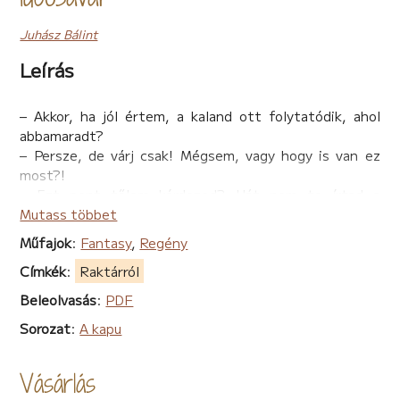
Juhász Bálint
Leírás
– Akkor, ha jól értem, a kaland ott folytatódik, ahol
abbamaradt?
– Persze, de várj csak! Mégsem, vagy hogy is van ez
most?!
– Ezt pont tőlem kérdezed? Hát nem te írtad a
könyvet?!
Mutass többet
– Ja, tényleg! De erre így nem tudok jelen pillanatban
Műfajok
:
Fantasy
,
Regény
válaszolni. Viszont ami biztos: újra találkozhatsz
Címkék
:
Raktárról
főhőseinkkel, Boncorral és Zorgóval, na, ehhez nem fér
egyáltalán semmi kétség! Továbbá, ha kíváncsi vagy a
Beleolvasás
:
PDF
pixinek varázslatos világára, azzal is szolgál a könyv,
Sorozat
:
A kapu
méghozzá bőven. Például betekintést nyerhetsz a
Varázsjátékokba, körülnézhetsz a Szöszpiacon, és a
manó oktatás, vagy ahogy ők nevezik, az o’rgan is
Vásárlás
tartogat még sok nem várt meglepetést.