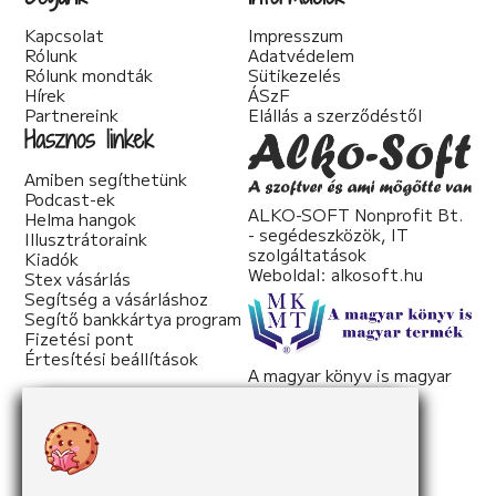
Kapcsolat
Impresszum
Rólunk
Adatvédelem
Rólunk mondták
Sütikezelés
Hírek
ÁSzF
Partnereink
Elállás a szerződéstől
Hasznos linkek
Amiben segíthetünk
Podcast-ek
ALKO-SOFT Nonprofit Bt.
Helma hangok
- segédeszközök, IT
Illusztrátoraink
szolgáltatások
Kiadók
Weboldal:
alkosoft.hu
Stex vásárlás
Segítség a vásárláshoz
Segítő bankkártya program
Fizetési pont
Értesítési beállítások
A magyar könyv is magyar
termék
Weboldal:
mkmt.hu