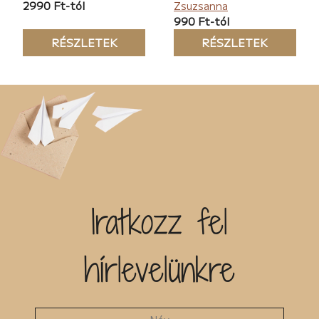
2990 Ft-tól
Zsuzsanna
990 Ft-tól
RÉSZLETEK
RÉSZLETEK
Iratkozz fel
hírlevelünkre