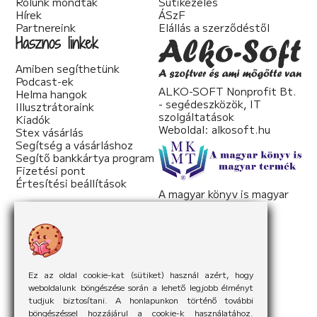
Rólunk mondták
Sütikezelés
Hírek
ÁSzF
Partnereink
Elállás a szerződéstől
Hasznos linkek
Amiben segíthetünk
Podcast-ek
ALKO-SOFT Nonprofit Bt.
Helma hangok
- segédeszközök, IT
Illusztrátoraink
szolgáltatások
Kiadók
Weboldal:
alkosoft.hu
Stex vásárlás
Segítség a vásárláshoz
Segítő bankkártya program
Fizetési pont
Értesítési beállítások
A magyar könyv is magyar
termék
Weboldal:
mkmt.hu
Ez az oldal cookie-kat (sütiket) használ azért, hogy
weboldalunk böngészése során a lehető legjobb élményt
tudjuk biztosítani. A honlapunkon történő további
böngészéssel hozzájárul a cookie-k használatához.