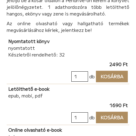
jelöljd be a kosár oldalon a Pendrive-on kérem a könyvet
jelölőnégyzetet. 1 adathordozóra több letölthető
hangos, ekönyv vagy zene is megvásárolható.
Az online olvasható vagy hallgatható termékek
megvásárlásához kérlek, jelentkezz be!
Nyomtatott könyv
nyomtatott
Készletről rendelhető: 32
2490 Ft
db
KOSÁRBA
Letölthető e-book
epub, mobi, pdf
1690 Ft
db
KOSÁRBA
Online olvasható e-book