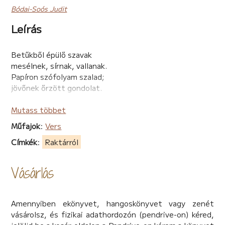
Bódai-Soós Judit
Leírás
Betűkből épülő szavak
mesélnek, sírnak, vallanak.
Papíron szófolyam szalad;
jövőnek őrzött gondolat.
Bódai-Soós Judit versei szelíd, lágy, dallamos, lelket
Mutass többet
érintő sorok, melyek sóhajokat, könnyeket, reményt és
mosolyt fakasztanak az olvasóban. Olykor egészen
Műfajok
:
Vers
mélyre húznak, ám mégis felemelnek, mert ez
Címkék
:
Raktárról
lélekvarázslat, mely a költészet erejével a legsötétebb
éjben is képes fényesen ragyogni.
Vásárlás
Amennyiben ekönyvet, hangoskönyvet vagy zenét
vásárolsz, és fizikai adathordozón (pendrive-on) kéred,