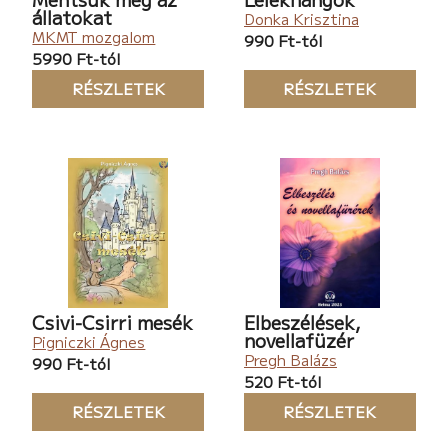
Egy sajtos perec
állatokat
Donka Krisztina
Melyik a leghasznosabb állat?
MKMT mozgalom
990 Ft-tól
5990 Ft-tól
Facilia Peregrinus – Magyarország
Jobb élet vár
RÉSZLETEK
RÉSZLETEK
Juhász Judit – Magyarország
Szellemjárás
Pfeiffer Gábor – Magyarország
Sex on the Beach
Goran Episcopus – Kanada
Vatikáni nyomozó – Halál a szentmisén
Poór Edit – Magyarország
Steve és a szörfdeszka
Csivi-Csirri mesék
Elbeszélések,
Péri Györgyi – Magyarország
novellafüzér
Pigniczki Ágnes
Fordított reggel
Pregh Balázs
990 Ft-tól
520 Ft-tól
Bahus Antal Katalin – Ukrajna
RÉSZLETEK
RÉSZLETEK
Büszke vagyok rád!
Hanna J. Nagy – Kanada