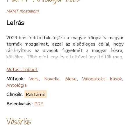
MKMT mozgalom
Leírás
2023-ban indítottuk útjára a magyar könyv is magyar
termék mozgalmat, azzal az elsődleges céllal, hogy
ráirányítsuk az olvasók figyelmét a magyar írókra,
költőkre. Több mint egy év elteltével úgy ítéltük meg,
hogy megérdemli a mozgalom, és annak minden lelkes
támogatója, hogy hagyományteremtő céllal, útjára
Mutass többet
bocsássuk a mozgalom első antológiáját. Az MKMT
Műfajok
:
Vers
,
Novella
,
Mese
,
Válogatott írások
,
mozgalom e maroknyi, lelkes csapata szívét-lelkét
Antológia
beleadta ebbe a válogatásba! Kedves Olvasó! Fogadj
Címkék
:
Raktárról
minket szeretettel, olvass minket boldogan, és gondolj
ránk, magyar szerzőkre majd akkor is, amikor
Beleolvasás
:
PDF
legközelebb könyvet vásárolsz.
Vásárlás