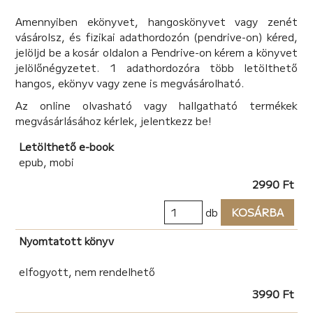
A kötet társszerzői:
Amennyiben ekönyvet, hangoskönyvet vagy zenét
Sky S.T. író, a mozgalom ötletadó alapítója – Dél-afrikai
vásárolsz, és fizikai adathordozón (pendrive-on) kéred,
Köztársaság
jelöljd be a kosár oldalon a Pendrive-on kérem a könyvet
A kisfiú és a tehenek
jelölőnégyzetet. 1 adathordozóra több letölthető
Jeles napok – Mikulás
hangos, ekönyv vagy zene is megvásárolható.
Életképek – Üldözöm a legyet
Elavult és erkölcsileg helytelen locsoló vers
Az online olvasható vagy hallgatható termékek
Jeles napok – Lánykérés
megvásárlásához kérlek, jelentkezz be!
Állatság – A leveli béka rövid karrierje
Letölthető e-book
Hangulat – Tánc
epub, mobi
Sületlenség – A tök esete a fogyókúrával
Köszönet az Olvasónak
2990 Ft
Nemere István író, a mozgalom nagykövete –
db
KOSÁRBA
Magyarország
A szállító
Nyomtatott könyv
K. Kormos Noémi, író, a mozgalom nagykövete –
elfogyott, nem rendelhető
Magyarország
Szabadon a széllel
3990 Ft
Pető Fanni, a mozgalom nagykövete – Magyarország