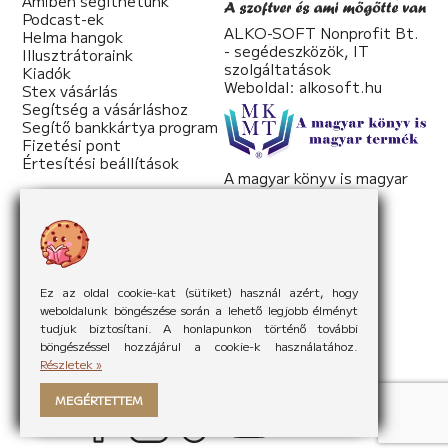
Amiben segíthetünk
Az élet napos oldala
Podcast-ek
ALKO-SOFT Nonprofit Bt.
Helma hangok
Árián-Szigethy Flóra – Magyarország
- segédeszközök, IT
Illusztrátoraink
Gyermekvállalás
szolgáltatások
Kiadók
Weboldal:
alkosoft.hu
Stex vásárlás
Rebecca Reed – Magyarország
Segítség a vásárláshoz
Fogas kérdés
Segítő bankkártya program
Fizetési pont
Földi Kinga – Magyarország
Értesítési beállítások
A vitorlás
A magyar könyv is magyar
termék
Oláh Tímea – Magyarország
Weboldal:
mkmt.hu
Hajnali napfény
Magaddal
Fogom kezed
Hála
Ez az oldal cookie-kat (sütiket) használ azért, hogy
weboldalunk böngészése során a lehető legjobb élményt
Táncolj velem!
tudjuk biztosítani. A honlapunkon történő további
Katalina S. Miller – Magyarország
böngészéssel hozzájárul a cookie-k használatához.
Részletek »
Kapcsolódás
Szemán Zoltán – Új-Zéland
MEGÉRTETTEM
Újrakezdés.