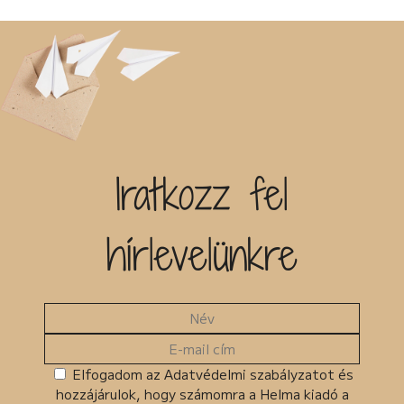
Testvér-kapcsolat
Soie – Magyarország
Érted, neked
Cserni András – Magyarország
Ösztönhangok
Ria Anne Donovan – Magyarország
A levélküldemény
Iratkozz fel
Ocsovai Ferenc – Magyarország
Nem értem
hírlevelünkre
Keti Thür – Magyarország
A csók
Juhász Bálint – Horvátország
Az óra
Csörgő Iván – Magyarország
A paktum
Elfogadom az Adatvédelmi szabályzatot és
Menyhei Mónika – Szlovákia
hozzájárulok, hogy számomra a Helma kiadó a