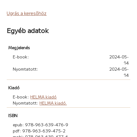
Ostoba játék
Utolsó pillanat
Ugrás a keresőhöz
Lehunyom a szemem
Minden, ami vagyok
Egyéb adatok
Szerelem vagy Félelem
Pálinkás Angéla, a mozgalom nagykövete, könyvblogger
Megjelenés
– Magyarország
Lelkem világa
E-book:
2024-05-
Reményteli szerelem
14
Nyomtatott:
2024-05-
Tedd kezed
14
Szerelem telihold idején
Bódai-Soós Judit – Magyarország
Kiadó
Eszem-iszom beszéd
E-book:
HELMA kiadó
Csavargók
Nyomtatott:
HELMA kiadó.
Violet V. Vandor – Románia
ISBN
Valahol, valamikor...
epub: 978-963-639-476-9
Jenei András – Magyarország
pdf: 978-963-639-475-2
In memoriam Töki…
mobi: 978-963-639-477-6