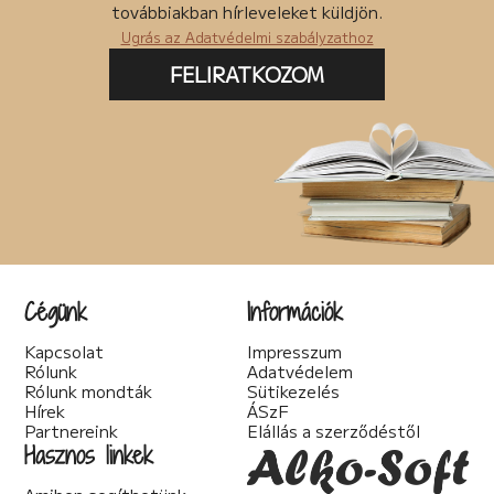
Angyal
továbbiakban hírleveleket küldjön.
Szalainé Erdélyi Tünde – Magyarország
Ugrás az Adatvédelmi szabályzathoz
Örökség
FELIRATKOZOM
Virgin Bergh – Magyarország
Rá fogsz jönni
Bombicz Judit – Magyarország
Boti, a megmentő
Erdős Sándor – Magyarország
Takarékos a családom
Zümi és a sztárvilág
Surovec Róbert – Szlovákia
Cégünk
Információk
A hasfelmetsző kassán vakációzik
Kapcsolat
Impresszum
E.M. Miller – Magyarország
Rólunk
Adatvédelem
Az üzenet
Rólunk mondták
Sütikezelés
Hírek
ÁSzF
Bordás Róbert – Csehország
Partnereink
Elállás a szerződéstől
Legyen nekünk kiskedd
Hasznos linkek
Mona Matthews – Németország