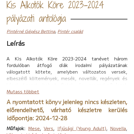
Kis Alkotók Köre 2023-2024
pályázati antológia
Pintérné Gépész Bettina
,
Pintér család
Leírás
A Kis Alkotók Köre 2023-2024 tanévet három
fordulóban átfogó diák irodalmi pályázatának
válogatott kötete, amelyben változatos versek,
elbeszélő költemények, mesék, novellák, regények és
képek kapnak helyet fiatal- és gyermekművészek
tollából sok száz oldalon át.
Mutass többet
A nyomtatott könyv jelenleg nincs készleten,
előrendelhető, várható készletre kerülés
időpontja: 2024-12-28
Műfajok
:
Mese
,
Vers
,
Ifjúsági (Young Adult)
,
Novella
,