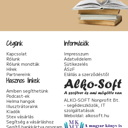
Cégünk
Információk
Kapcsolat
Impresszum
Rólunk
Adatvédelem
Rólunk mondták
Sütikezelés
Hírek
ÁSzF
Partnereink
Elállás a szerződéstől
Hasznos linkek
Amiben segíthetünk
Podcast-ek
ALKO-SOFT Nonprofit Bt.
Helma hangok
- segédeszközök, IT
Illusztrátoraink
szolgáltatások
Kiadók
Weboldal:
alkosoft.hu
Stex vásárlás
Segítség a vásárláshoz
Segítő bankkártya program