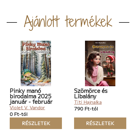
Ajánlott termékek
Pinky manó
Szömörce és
birodalma 2025
Libalány
január - február
Titi Hajnalka
Violet V. Vandor
790 Ft-tól
0 Ft-tól
RÉSZLETEK
RÉSZLETEK