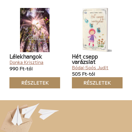
Lélekhangok
Hét csepp
varázslat
Donka Krisztina
Bódai-Soós Judit
990 Ft-tól
505 Ft-tól
RÉSZLETEK
RÉSZLETEK