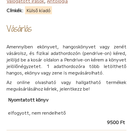
Válogatott írások
,
Antológia
Címkék
:
Külső kiadó
Vásárlás
Amennyiben ekönyvet, hangoskönyvet vagy zenét
vásárolsz, és fizikai adathordozón (pendrive-on) kéred,
jelöljd be a kosár oldalon a Pendrive-on kérem a könyvet
jelölőnégyzetet. 1 adathordozóra több letölthető
hangos, ekönyv vagy zene is megvásárolható.
Az online olvasható vagy hallgatható termékek
megvásárlásához kérlek, jelentkezz be!
Nyomtatott könyv
elfogyott, nem rendelhető
9500 Ft