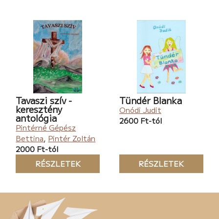
Tavaszi szív -
Tündér Blanka
keresztény
Onódi Judit
antológia
2600 Ft-tól
Pintérné Gépész
Bettina
,
Pintér Zoltán
2000 Ft-tól
RÉSZLETEK
RÉSZLETEK