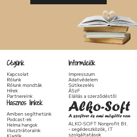
Cégünk
Információk
Kapcsolat
Impresszum
Rólunk
Adatvédelem
Rólunk mondták
Sütikezelés
Hírek
ÁSzF
Partnereink
Elállás a szerződéstől
Hasznos linkek
Amiben segíthetünk
Podcast-ek
ALKO-SOFT Nonprofit Bt.
Helma hangok
- segédeszközök, IT
Illusztrátoraink
szolgáltatások
Kiadók