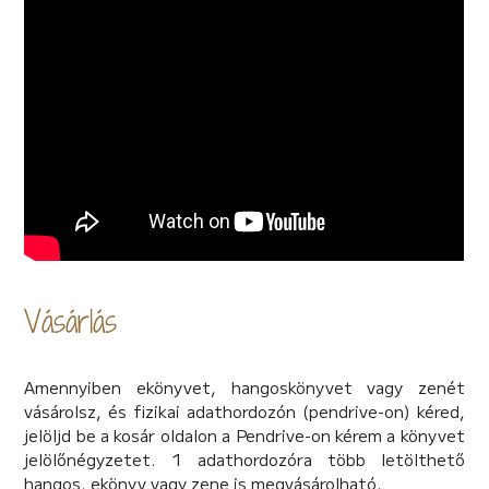
gyermekként megélt izgalmakat. Újraéreztem a
Karácsony illatát: a fenyőfáét, az ételekét, a
gyertyáét, a frissen hullott hóét. Újra szüleim
szeretetében, biztonságában érezhettem magam.
Nagyon köszönöm Renátának ezeket a szívszorító, és
mégis boldog perceket! És kívánom, hogy sok Olvasó és
Hallgató élvezze e történetekben a karácsonyvárás
hangulatát.
Köszönettel,
Andy Rea
Vásárlás
Amennyiben ekönyvet, hangoskönyvet vagy zenét
vásárolsz, és fizikai adathordozón (pendrive-on) kéred,
jelöljd be a kosár oldalon a Pendrive-on kérem a könyvet
jelölőnégyzetet. 1 adathordozóra több letölthető
hangos, ekönyv vagy zene is megvásárolható.