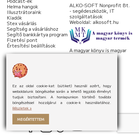
Podcast-ek
ALKO-SOFT Nonprofit Bt.
Helma hangok
- segédeszközök, IT
Illusztrátoraink
szolgáltatások
Kiadók
Weboldal:
alkosoft.hu
Stex vásárlás
Segítség a vásárláshoz
Segítő bankkártya program
Fizetési pont
Értesítési beállítások
A magyar könyv is magyar
termék
Weboldal:
mkmt.hu
Ez az oldal cookie-kat (sütiket) használ azért, hogy
weboldalunk böngészése során a lehető legjobb élményt
tudjuk biztosítani. A honlapunkon történő további
böngészéssel hozzájárul a cookie-k használatához.
Részletek »
MEGÉRTETTEM