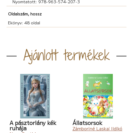
Nyomtatott: 978-963-574-207-3
Oldalszám, hossz
Ekönyv: 48 oldal
Ajánlott termékek
A pásztorlány kék
Állatsorsok
ruhája
Zámboriné Laskai Ildikó