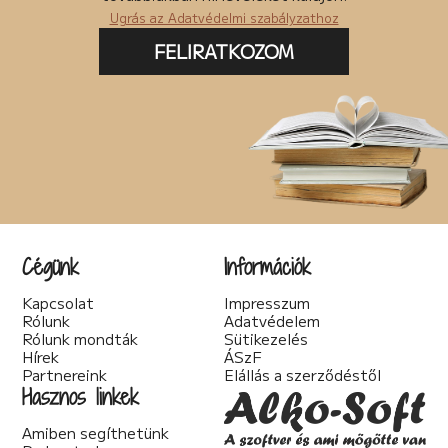
Ugrás az Adatvédelmi szabályzathoz
FELIRATKOZOM
Cégünk
Információk
Kapcsolat
Impresszum
Rólunk
Adatvédelem
Rólunk mondták
Sütikezelés
Hírek
ÁSzF
Partnereink
Elállás a szerződéstől
Hasznos linkek
Amiben segíthetünk