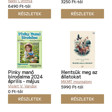
Nagy Cynthia
3250 Ft-tól
6490 Ft-tól
RÉSZLETEK
RÉSZLETEK
Pinky manó
Mentsük meg az
birodalma 2024
állatokat
április - május
MKMT mozgalom
Violet V. Vandor
5990 Ft-tól
0 Ft-tól
RÉSZLETEK
RÉSZLETEK