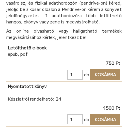
vásárolsz, és fizikai adathordozón (pendrive-on) kéred,
jelöljd be a kosár oldalon a Pendrive-on kérem a könyvet
jelölőnégyzetet. 1 adathordozóra több letölthető
hangos, ekönyv vagy zene is megvásárolható.
Az online olvasható vagy hallgatható termékek
megvásárlásához kérlek, jelentkezz be!
Letölthető e-book
epub, pdf
750 Ft
db
KOSÁRBA
Nyomtatott könyv
Készletről rendelhető: 24
1500 Ft
db
KOSÁRBA