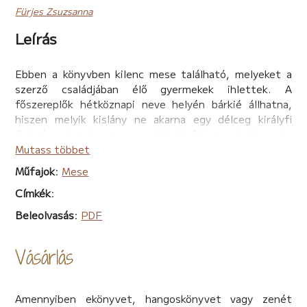
Fürjes Zsuzsanna
Leírás
Ebben a könyvben kilenc mese található, melyeket a
szerző családjában élő gyermekek ihlettek. A
főszereplők hétköznapi neve helyén bárkié állhatna,
hiszen melyik kislány ne akarna egy délceg királyfi
felesége lenni, vagy melyik kisfiú ne örülne, ha
segíthetne egy kedves földönkívülinek? Merülj bele a
Mutass többet
gyerekek vágyait valóra váltó mesékbe, kedves Olvasó,
Műfajok
:
Mese
és kövesd végig, hogyan lett Eszter egy mesebeli
Címkék
:
tehetségkutató sztárja, vagy éppen, hogyan lett egy
katicabogár vízi állat! Pillants be a gyerekek
Beleolvasás
:
PDF
tanulságokkal teli életképeibe, vagy fejtsd meg a
népmesei motívumokkal átszőtt jelképes históriákat!
Vásárlás
Álmodd tovább őket, hiszen bárki találhat ki
történeteket, és csak egy „Kérlek, mesélj nekem!” kell,
hogy megfogalmazódjanak.
Amennyiben ekönyvet, hangoskönyvet vagy zenét