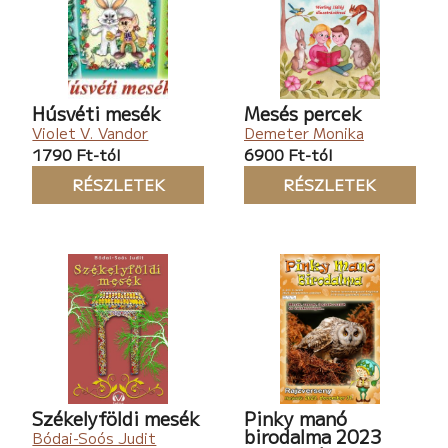
Húsvéti mesék
Mesés percek
Violet V. Vandor
Demeter Monika
1790 Ft-tól
6900 Ft-tól
RÉSZLETEK
RÉSZLETEK
Székelyföldi mesék
Pinky manó
birodalma 2023
Bódai-Soós Judit