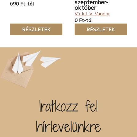
szeptember-
690 Ft-tól
október
Violet V. Vandor
0 Ft-tól
RÉSZLETEK
RÉSZLETEK
Iratkozz fel
hírlevelünkre