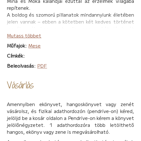
Mina és Móka kalandjai ezúttal az érzelmek világába
repítenek.
A boldog és szomorú pillanatok mindannyiunk életében
jelen vannak – ebben a kötetben két kedves történet
mesél arról, hogyan tanulja meg a két jó barát
megérteni és megélni ezeket az érzéseket.
Mutass többet
Műfajok
:
Mese
Címkék
:
Beleolvasás
:
PDF
Vásárlás
Amennyiben ekönyvet, hangoskönyvet vagy zenét
vásárolsz, és fizikai adathordozón (pendrive-on) kéred,
jelöljd be a kosár oldalon a Pendrive-on kérem a könyvet
jelölőnégyzetet. 1 adathordozóra több letölthető
hangos, ekönyv vagy zene is megvásárolható.