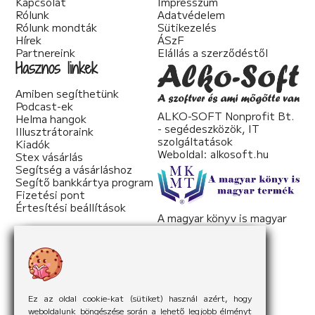
Kapcsolat
Impresszum
Rólunk
Adatvédelem
Rólunk mondták
Sütikezelés
Hírek
ÁSzF
Partnereink
Elállás a szerződéstől
Hasznos linkek
Amiben segíthetünk
Podcast-ek
ALKO-SOFT Nonprofit Bt.
Helma hangok
- segédeszközök, IT
Illusztrátoraink
szolgáltatások
Kiadók
Weboldal:
alkosoft.hu
Stex vásárlás
Segítség a vásárláshoz
Segítő bankkártya program
Fizetési pont
Értesítési beállítások
A magyar könyv is magyar
termék
Weboldal:
mkmt.hu
Ez az oldal cookie-kat (sütiket) használ azért, hogy
weboldalunk böngészése során a lehető legjobb élményt