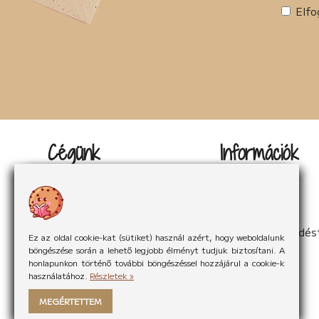
Elfo
Cégünk
Információk
Kapcsolat
Impresszum
Rólunk
Adatvédelem
Rólunk mondták
Sütikezelés
Hírek
ÁSzF
Partnereink
Elállás a szerződés
Ez az oldal cookie-kat (sütiket) használ azért, hogy weboldalunk
böngészése során a lehető legjobb élményt tudjuk biztosítani. A
honlapunkon történő további böngészéssel hozzájárul a cookie-k
használatához.
Részletek »
MEGÉRTETTEM