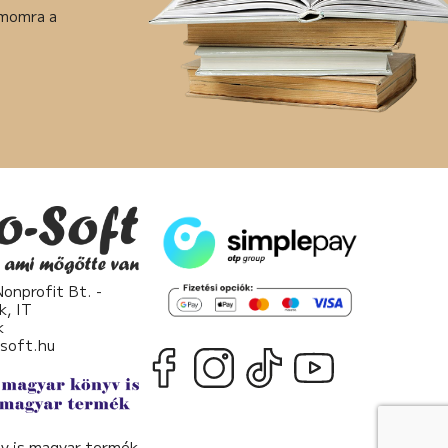
ámomra a
nprofit Bt. -
k, IT
k
osoft.hu
v is magyar termék