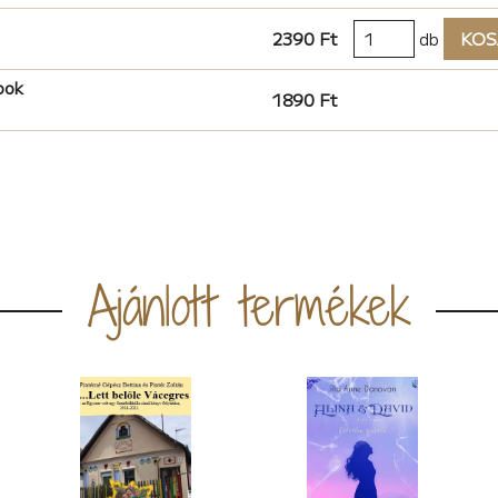
2390 Ft
db
KOS
ook
1890 Ft
Ajánlott termékek