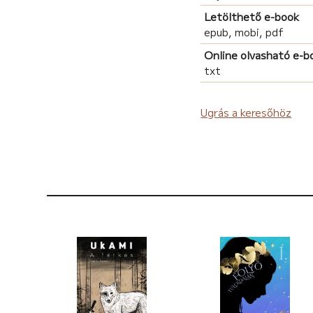
Letölthető e-book
epub, mobi, pdf
Online olvasható e-b
txt
Ugrás a keresőhöz