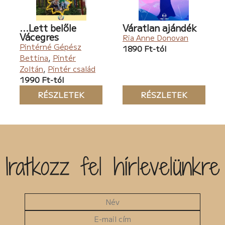
...Lett belőle
Váratlan ajándék
Vácegres
Ria Anne Donovan
Pintérné Gépész
1890 Ft-tól
Bettina
,
Pintér
Zoltán
,
Pintér család
1990 Ft-tól
RÉSZLETEK
RÉSZLETEK
Iratkozz fel hírlevelünkre