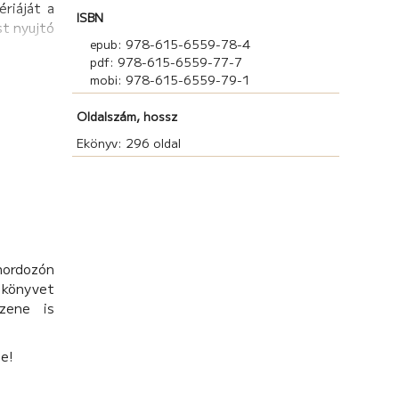
riáját a
ISBN
st nyujtó
epub: 978-615-6559-78-4
pdf: 978-615-6559-77-7
mobi: 978-615-6559-79-1
Oldalszám, hossz
Ekönyv: 296 oldal
hordozón
könyvet
zene is
be!