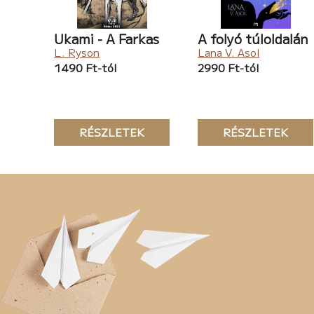
Ukami - A Farkas
A folyó túloldalán
L. Ryson
Lana V. Asol
1490 Ft-tól
2990 Ft-tól
RÉSZLETEK
RÉSZLETEK