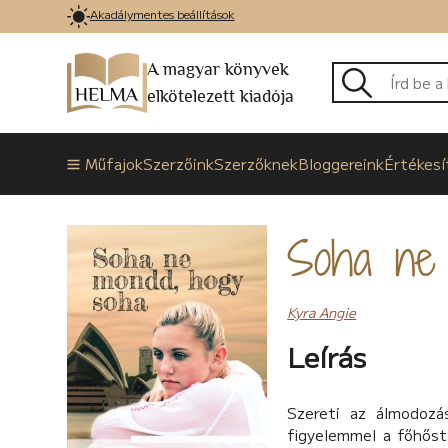
Akadálymentes beállítások
A magyar könyvek
elkötelezett kiadója
Műfajok
Szerzőink
Szerzőknek
Bloggereink
Értékesí
Soha ne 
Kyra Angie
Leírás
Szereti az álmodozá
figyelemmel a főhőst,