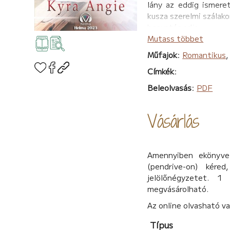
lány az eddig ismere
kusza szerelmi szálako
beavatás adja.
Mutass többet
Műfajok
:
Romantikus
Címkék
:
Beleolvasás
:
PDF
Vásárlás
Amennyiben ekönyvet
(pendrive-on) kére
jelölőnégyzetet. 1
megvásárolható.
Az online olvasható v
Típus