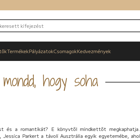
tők
Termékek
Pályázatok
Csomagok
Kedvezmények
mondd, hogy soha
st és a romantikát? E könyvtől mindkettőt megkaphatja.
 Jessica Parkert a távoli Ausztrália egyik egyetemébe, ahol