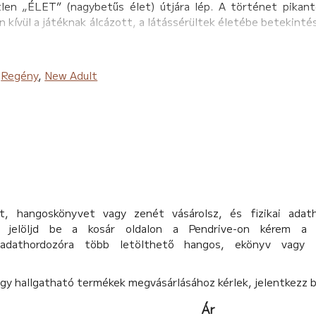
tlen „ÉLET” (nagybetűs élet) útjára lép. A történet pikanté
n kívül a játéknak álcázott, a látássérültek életébe betekinté
,
Regény
,
New Adult
, hangoskönyvet vagy zenét vásárolsz, és fizikai adat
d, jelöljd be a kosár oldalon a Pendrive-on kérem a 
 adathordozóra több letölthető hangos, ekönyv vagy 
agy hallgatható termékek megvásárlásához kérlek, jelentkezz 
Ár