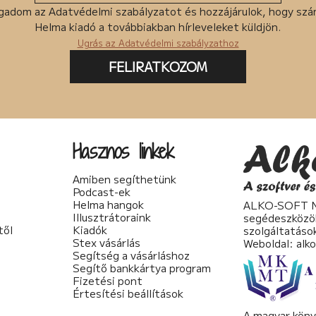
gadom az Adatvédelmi szabályzatot és hozzájárulok, hogy sz
Helma kiadó a továbbiakban hírleveleket küldjön.
Ugrás az Adatvédelmi szabályzathoz
FELIRATKOZOM
Hasznos linkek
Amiben segíthetünk
Podcast-ek
Helma hangok
ALKO-SOFT No
Illusztrátoraink
segédeszközö
től
Kiadók
szolgáltatáso
Stex vásárlás
Weboldal:
alk
Segítség a vásárláshoz
Segítő bankkártya program
Fizetési pont
Értesítési beállítások
A magyar köny