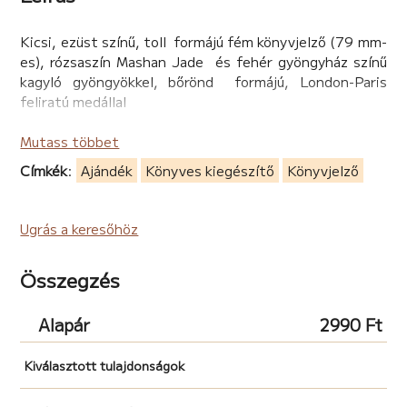
Kicsi, ezüst színű, toll formájú fém könyvjelző (79 mm-
es), rózsaszín Mashan Jade és fehér gyöngyház színű
kagyló gyöngyökkel, bőrönd formájú, London-Paris
feliratú medállal
Mutass többet
Címkék
:
Ajándék
Könyves kiegészítő
Könyvjelző
Ugrás a keresőhöz
Összegzés
Alapár
2990 Ft
Kiválasztott tulajdonságok