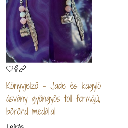
Könyvjelző - Jade és kagyló
ásvány gyöngyös toll formájú,
bőrönd medállal
Leírás