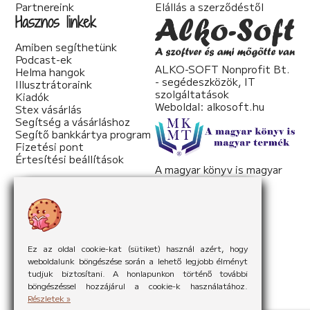
Partnereink
Elállás a szerződéstől
Hasznos linkek
Amiben segíthetünk
Podcast-ek
ALKO-SOFT Nonprofit Bt.
Helma hangok
- segédeszközök, IT
Illusztrátoraink
szolgáltatások
Kiadók
Weboldal:
alkosoft.hu
Stex vásárlás
Segítség a vásárláshoz
Segítő bankkártya program
Fizetési pont
Értesítési beállítások
A magyar könyv is magyar
termék
Weboldal:
mkmt.hu
Ez az oldal cookie-kat (sütiket) használ azért, hogy
weboldalunk böngészése során a lehető legjobb élményt
tudjuk biztosítani. A honlapunkon történő további
böngészéssel hozzájárul a cookie-k használatához.
Részletek »