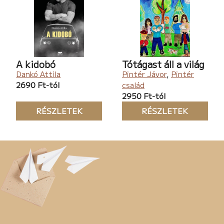
A kidobó
Tótágast áll a világ
Dankó Attila
Pintér Jávor
,
Pintér
2690 Ft-tól
család
2950 Ft-tól
RÉSZLETEK
RÉSZLETEK