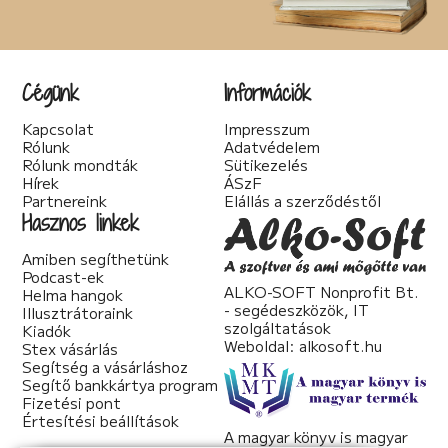
Cégünk
Információk
Kapcsolat
Impresszum
Rólunk
Adatvédelem
Rólunk mondták
Sütikezelés
Hírek
ÁSzF
Partnereink
Elállás a szerződéstől
Hasznos linkek
Amiben segíthetünk
Podcast-ek
ALKO-SOFT Nonprofit Bt.
Helma hangok
- segédeszközök, IT
Illusztrátoraink
szolgáltatások
Kiadók
Weboldal:
alkosoft.hu
Stex vásárlás
Segítség a vásárláshoz
Segítő bankkártya program
Fizetési pont
Értesítési beállítások
A magyar könyv is magyar