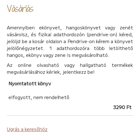
helyzetből visszaút? Vajon jó módot választott a
Vásárlás
pénzszerzésre, vagy az élete soha nem lesz a régi?
Amennyiben ekönyvet, hangoskönyvet vagy zenét
vásárolsz, és fizikai adathordozón (pendrive-on) kéred,
jelöljd be a kosár oldalon a Pendrive-on kérem a könyvet
jelölőnégyzetet. 1 adathordozóra több letölthető
hangos, ekönyv vagy zene is megvásárolható.
Az online olvasható vagy hallgatható termékek
megvásárlásához kérlek, jelentkezz be!
Nyomtatott könyv
elfogyott, nem rendelhető
3290 Ft
Ugrás a keresőhöz