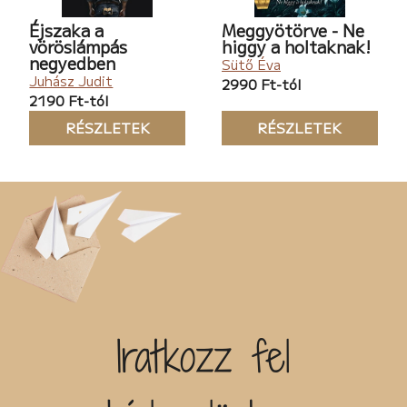
Éjszaka a
Meggyötörve - Ne
vöröslámpás
higgy a holtaknak!
negyedben
Sütő Éva
Juhász Judit
2990 Ft-tól
2190 Ft-tól
RÉSZLETEK
RÉSZLETEK
Iratkozz fel