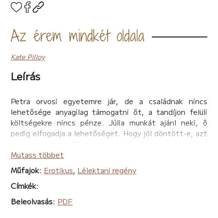
Az érem mindkét oldala
Kate Pilloy
Leírás
Petra orvosi egyetemre jár, de a családnak nincs
lehetősége anyagilag támogatni őt, a tandíjon felüli
költségekre nincs pénze. Júlia munkát ajánl neki, ő
pedig elfogadja a lehetőséget. Hogy jól döntött-e, azt
maga sem tudja. Timivé alakul, pénzt szerez és ezáltal
mindent biztosítani tud tanulmányai folytatásához.
Mutass többet
Csakhogy valahol közben elvesződik Petra. Vajon
Műfajok
:
Erotikus
,
Lélektani regény
visszatalál a régi énjéhez vagy az új felemészti?
Címkék
:
Kérdések közt őrlődik, és halad egyre jobban a
sötétség útján, miközben kapálódzik a fény felé.
Beleolvasás
:
PDF
Meddig megy el, hogy elérhesse a célját? Van ebből a