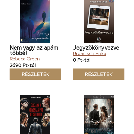
Nem vagy az apám
Jegyzőkönyvezve
többé!
Urbán sch Erika
Rebeca Green
0 Ft-tól
2690 Ft-tól
RÉSZLETEK
RÉSZLETEK