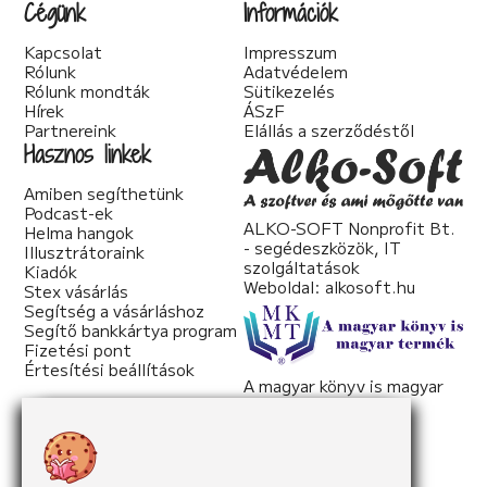
Cégünk
Információk
Kapcsolat
Impresszum
Rólunk
Adatvédelem
Rólunk mondták
Sütikezelés
Hírek
ÁSzF
Partnereink
Elállás a szerződéstől
Hasznos linkek
Amiben segíthetünk
Podcast-ek
ALKO-SOFT Nonprofit Bt.
Helma hangok
- segédeszközök, IT
Illusztrátoraink
szolgáltatások
Kiadók
Weboldal:
alkosoft.hu
Stex vásárlás
Segítség a vásárláshoz
Segítő bankkártya program
Fizetési pont
Értesítési beállítások
A magyar könyv is magyar
termék
Weboldal:
mkmt.hu