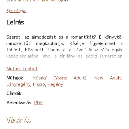
Kyra Angie
Leírás
Szereti az álmodozást és a romantikát? E könyvtől
mindkettőt megkaphatja. Kísérje figyelemmel a
főhőst, Elizabeth Thomast a távoli Ausztrália egyik
középiskolájába, ahol a tinilány az eddig ismeretlen
szerelemkeresés útjára lép. A történet pikantériáját az
adja, hogy ez a szerelem nem a konvencionális
Mutass többet
KORTÁRS első szerelem, hanem…
Műfajok
:
Ifjúsági (Young Adult)
,
New Adult
,
„…annyira jóképű, annyira kedves és annyira barátnős” –
Lányregény
,
Fikció
,
Regény
ez az egy sor látszott a képernyőn, mikor:
Címkék
:
– Mi az, hogy annyira barátnős? – szólalt meg mögötte
a jól ismert hang, erre a lány összerezzent.
Beleolvasás
:
PDF
– Mr. Sanders, nem tanították meg arra, hogy nem illik
elolvasni más levelét? – támadt rá a férfira, hogy
Vásárlás
zavarát, idegességét leplezze.