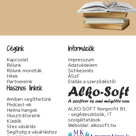
Cégünk
Információk
Kapcsolat
Impresszum
Rólunk
Adatvédelem
Rólunk mondták
Sütikezelés
Hírek
ÁSzF
Partnereink
Elállás a szerződéstől
Hasznos linkek
Amiben segíthetünk
Podcast-ek
ALKO-SOFT Nonprofit Bt.
Helma hangok
- segédeszközök, IT
Illusztrátoraink
szolgáltatások
Kiadók
Weboldal:
alkosoft.hu
Stex vásárlás
Segítség a vásárláshoz