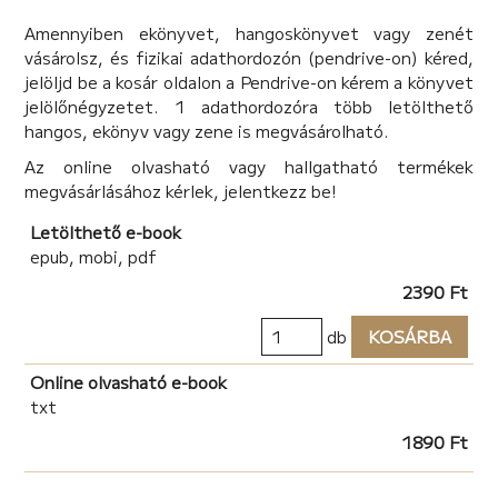
Amennyiben ekönyvet, hangoskönyvet vagy zenét
vásárolsz, és fizikai adathordozón (pendrive-on) kéred,
jelöljd be a kosár oldalon a Pendrive-on kérem a könyvet
jelölőnégyzetet. 1 adathordozóra több letölthető
hangos, ekönyv vagy zene is megvásárolható.
Az online olvasható vagy hallgatható termékek
megvásárlásához kérlek, jelentkezz be!
Letölthető e-book
epub, mobi, pdf
2390 Ft
db
KOSÁRBA
Online olvasható e-book
txt
1890 Ft