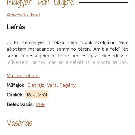
Magyar Don Quijote
Reményik László
Leírás
... Én semmilyen titokkal nem tudok szolgálni. Nem
alkottam maradandót semminő téren. Amit a földi lét
során képességeimtől telhetően és igaz lelkesedéssel
műveltem, annak már az emlékét is elmosta az idő.
Valamikor széltében-hosszában szavalgatták a
verseimet, olvasták a regényeimet, kapkodták a
Mutass többet
könyveimet, tapsoltak színdarabjaimnak. Megálmodott
Műfajok
:
Életrajz
,
Vers
,
Regény
figuráimat életre keltette a film, sugározta a rádió.
Címkék
:
Raktárról
Volt idő, hogy hetente megjelent az arcképem a tőlem
közölt novellák élén, és egy előkelő napilap
Beleolvasás
:
PDF
tárcarovatában vasárnaponként megpendítettem
koboz elárvult lantját. Aztán huszonöt sorrá
Vásárlás
zsugorodtam egy elavult lexikonban, amelynek sárgult
lapjait ma már senki sem pergeti…
Epitáfiumom