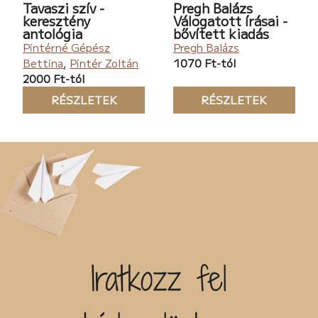
Tavaszi szív -
Pregh Balázs
keresztény
Válogatott írásai -
antológia
bővített kiadás
Pintérné Gépész
Pregh Balázs
Bettina
,
Pintér Zoltán
1070 Ft-tól
2000 Ft-tól
RÉSZLETEK
RÉSZLETEK
Iratkozz fel