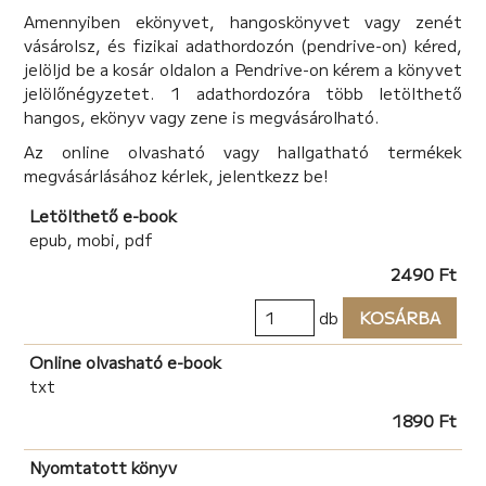
Amennyiben ekönyvet, hangoskönyvet vagy zenét
Ezt írjátok majd sírom fölébe: „Szeretett, de őt nem
vásárolsz, és fizikai adathordozón (pendrive-on) kéred,
szerették. Mielőtt elment, megbánta tettét. Álmodta
jelöljd be a kosár oldalon a Pendrive-on kérem a könyvet
csak az életét. Vége.”
jelölőnégyzetet. 1 adathordozóra több letölthető
Kozma Béla
hangos, ekönyv vagy zene is megvásárolható.
Az online olvasható vagy hallgatható termékek
megvásárlásához kérlek, jelentkezz be!
Letölthető e-book
epub, mobi, pdf
2490 Ft
db
KOSÁRBA
Online olvasható e-book
txt
1890 Ft
Nyomtatott könyv