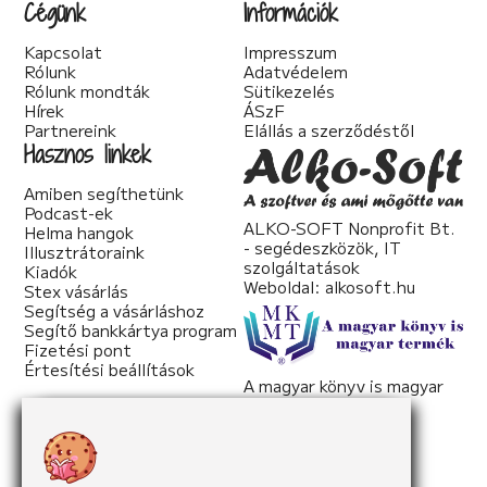
Cégünk
Információk
Kapcsolat
Impresszum
Rólunk
Adatvédelem
Rólunk mondták
Sütikezelés
Hírek
ÁSzF
Partnereink
Elállás a szerződéstől
Hasznos linkek
Amiben segíthetünk
Podcast-ek
ALKO-SOFT Nonprofit Bt.
Helma hangok
- segédeszközök, IT
Illusztrátoraink
szolgáltatások
Kiadók
Weboldal:
alkosoft.hu
Stex vásárlás
Segítség a vásárláshoz
Segítő bankkártya program
Fizetési pont
Értesítési beállítások
A magyar könyv is magyar
termék
Weboldal:
mkmt.hu