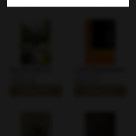
Rozmaringkulcs
A látó Shakespeare
Juhász Judit
Jenei András
1190 Ft-tól
690 Ft-tól
RÉSZLETEK
RÉSZLETEK