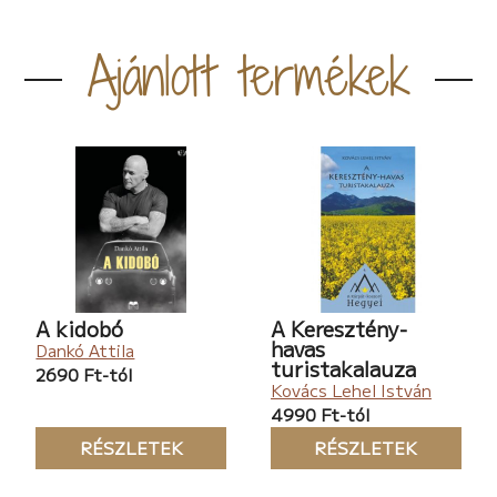
Ajánlott termékek
A kidobó
A Keresztény-
havas
Dankó Attila
turistakalauza
2690 Ft-tól
Kovács Lehel István
4990 Ft-tól
RÉSZLETEK
RÉSZLETEK