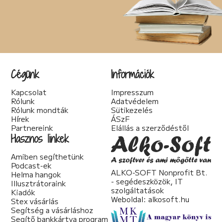
Cégünk
Információk
Kapcsolat
Impresszum
Rólunk
Adatvédelem
Rólunk mondták
Sütikezelés
Hírek
ÁSzF
Partnereink
Elállás a szerződéstől
Hasznos linkek
Amiben segíthetünk
Podcast-ek
ALKO-SOFT Nonprofit Bt.
Helma hangok
- segédeszközök, IT
Illusztrátoraink
szolgáltatások
Kiadók
Weboldal:
alkosoft.hu
Stex vásárlás
Segítség a vásárláshoz
Segítő bankkártya program