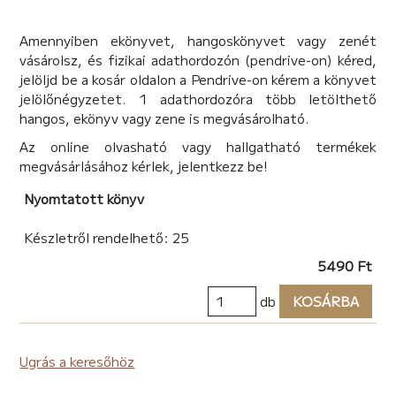
Egyesült Királyság (Gibraltár), Észak-Macedónia,
Georgia, Görögország, Jordánia, Lettország, Litvánia,
Amennyiben ekönyvet, hangoskönyvet vagy zenét
Marokkó, Montenegró, Olaszország, Peru, Portugália,
vásárolsz, és fizikai adathordozón (pendrive-on) kéred,
Spanyolország, Szlovákia, Törökország.
jelöljd be a kosár oldalon a Pendrive-on kérem a könyvet
jelölőnégyzetet. 1 adathordozóra több letölthető
hangos, ekönyv vagy zene is megvásárolható.
Az online olvasható vagy hallgatható termékek
megvásárlásához kérlek, jelentkezz be!
Nyomtatott könyv
Készletről rendelhető: 25
5490 Ft
db
KOSÁRBA
Ugrás a keresőhöz