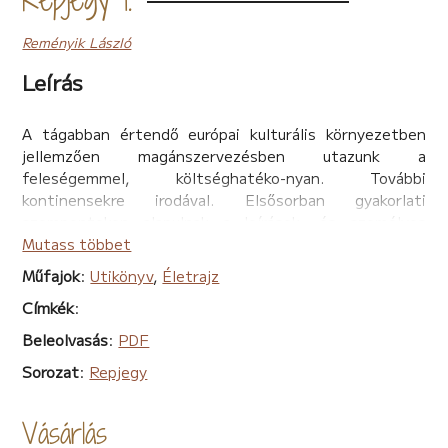
Reményik László
Leírás
A tágabban értendő európai kulturális környezetben
jellemzően magánszervezésben utazunk a
feleségemmel, költséghatéko-nyan. További
kontinensekre irodával. Elsősorban gyakorlati
szempontokon alapulnak a leírások, és személyes
benyomásokról szólnak. Érett fejjel, és életem nagyobb
Mutass többet
részén nem látva összegeztem. Az útleírásokban
Műfajok
:
Utikönyv
,
Életrajz
magamat látó képességgel ruháztam fel, mert
Címkék
:
továbbra sem a megváltozott egészségi állapotom
alapján gondolok magamra. Az utazások emberileg
Beleolvasás
:
PDF
tovább gazdagítottak.
Sorozat
:
Repjegy
A Repjegy című kötet sorozatnak indul. Az első
kötetben a 2011-2023 közötti időből harminc út
szerepel, nem időrendi sorrendben. Tizennyolc
Vásárlás
országban jártunk: Albánia, Ciprus, Csehország,