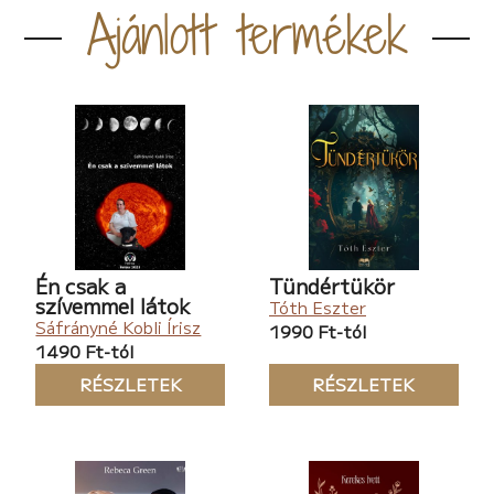
Ajánlott termékek
Én csak a
Tündértükör
szívemmel látok
Tóth Eszter
Sáfrányné Kobli Írisz
1990 Ft-tól
1490 Ft-tól
RÉSZLETEK
RÉSZLETEK