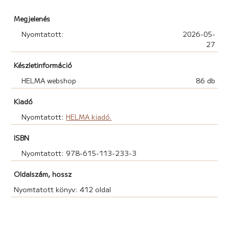
Az extra tartalomhoz a zenét a Duckshell biztosította.
Megjelenés
https://www.instagram.com/duckshellofficial
Vásárold meg a könyvet, és olvasd be a QR-kódot az
Nyomtatott:
2026-05-
27
extra tartalom eléréséhez!
Készletinformáció
HELMA webshop
86 db
Kiadó
Nyomtatott:
HELMA kiadó.
ISBN
Nyomtatott: 978-615-113-233-3
Oldalszám, hossz
Nyomtatott könyv: 412 oldal