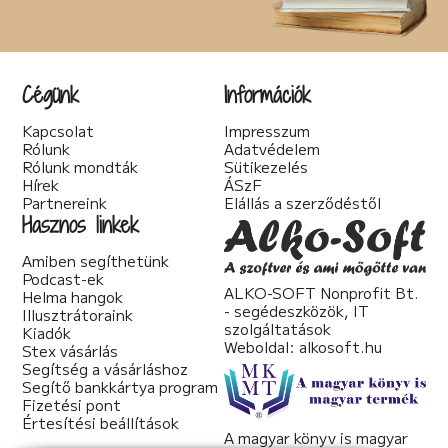
Cégünk
Információk
Kapcsolat
Impresszum
Rólunk
Adatvédelem
Rólunk mondták
Sütikezelés
Hírek
ÁSzF
Partnereink
Elállás a szerződéstől
Hasznos linkek
Amiben segíthetünk
Podcast-ek
ALKO-SOFT Nonprofit Bt.
Helma hangok
- segédeszközök, IT
Illusztrátoraink
szolgáltatások
Kiadók
Weboldal:
alkosoft.hu
Stex vásárlás
Segítség a vásárláshoz
Segítő bankkártya program
Fizetési pont
Értesítési beállítások
A magyar könyv is magyar