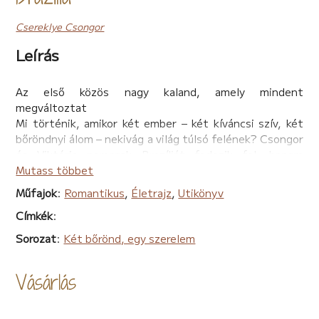
Csereklye Csongor
Leírás
Az első közös nagy kaland, amely mindent
megváltoztat
Mi történik, amikor két ember – két kíváncsi szív, két
bőröndnyi álom – nekivág a világ túlsó felének? Csongor
és Viktória nemcsak Brazíliát fedezik fel, hanem
egymást is újra és újra: Rió vibráló utcáitól São Paulo
Mutass többet
sodró energiáján át az Iguazú-vízesés elementáris
Műfajok
:
Romantikus
,
Életrajz
,
Utikönyv
erejéig. Paraty macskaköves utcái, az argentin kitérők
Címkék
:
és a paraguayi határ menti kalandok mind-mind olyan
pillanatokat hoznak, amelyekből egy kapcsolat is új
Sorozat
:
Két bőrönd, egy szerelem
színt kap.
Ez a könyv nem útikönyv a klasszikus értelemben.
Vásárlás
Sokkal inkább egy utazás története – két ember
szemével, akik mernek rácsodálkozni a világra és
egymásra. Az átélt izgalmak mellett ott vannak a