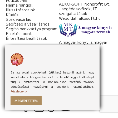
Podcast-ek
ALKO-SOFT Nonprofit Bt.
Helma hangok
- segédeszközök, IT
Illusztrátoraink
szolgáltatások
Kiadók
Weboldal:
alkosoft.hu
Stex vásárlás
Segítség a vásárláshoz
Segítő bankkártya program
Fizetési pont
Értesítési beállítások
A magyar könyv is magyar
termék
Weboldal:
mkmt.hu
Ez az oldal cookie-kat (sütiket) használ azért, hogy
weboldalunk böngészése során a lehető legjobb élményt
tudjuk biztosítani. A honlapunkon történő további
böngészéssel hozzájárul a cookie-k használatához.
Részletek »
MEGÉRTETTEM