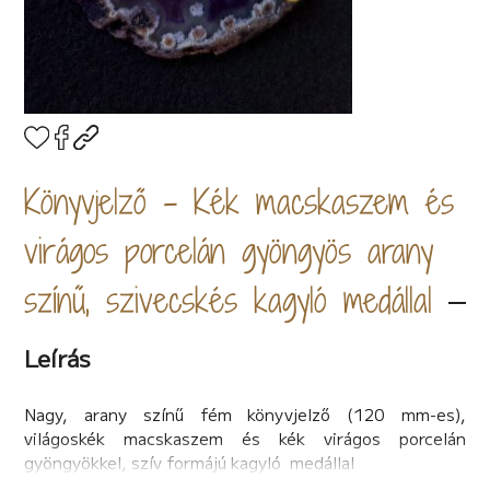
Könyvjelző - Kék macskaszem és
virágos porcelán gyöngyös arany
színű, szivecskés kagyló medállal
Leírás
Nagy, arany színű fém könyvjelző (120 mm-es),
világoskék macskaszem és kék virágos porcelán
gyöngyökkel, szív formájú kagyló medállal