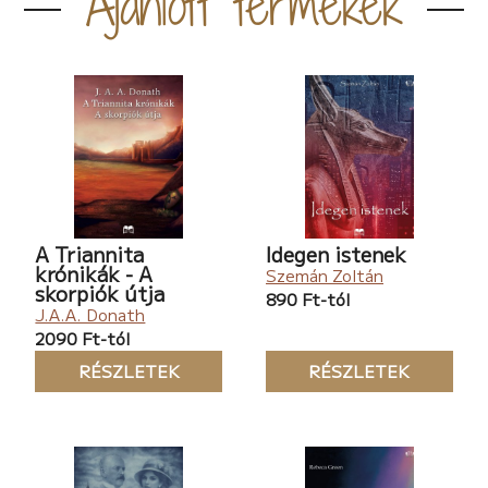
Ajánlott termékek
A Triannita
Idegen istenek
krónikák - A
Szemán Zoltán
skorpiók útja
890 Ft-tól
J.A.A. Donath
2090 Ft-tól
RÉSZLETEK
RÉSZLETEK