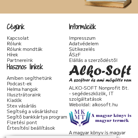
Cégünk
Információk
Kapcsolat
Impresszum
Rólunk
Adatvédelem
Rólunk mondták
Sütikezelés
Hírek
ÁSzF
Partnereink
Elállás a szerződéstől
Hasznos linkek
Amiben segíthetünk
Podcast-ek
ALKO-SOFT Nonprofit Bt.
Helma hangok
- segédeszközök, IT
Illusztrátoraink
szolgáltatások
Kiadók
Weboldal:
alkosoft.hu
Stex vásárlás
Segítség a vásárláshoz
Segítő bankkártya program
Fizetési pont
Értesítési beállítások
A magyar könyv is magyar
termék